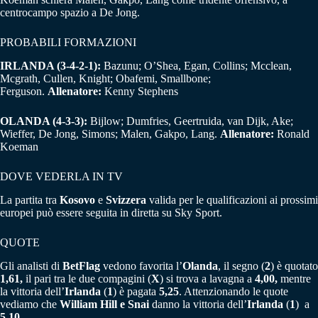
centrocampo spazio a De Jong.
PROBABILI FORMAZIONI
IRLANDA (3-4-2-1):
Bazunu; O’Shea, Egan, Collins; Mcclean,
Mcgrath, Cullen, Knight; Obafemi, Smallbone;
Ferguson.
Allenatore:
Kenny Stephens
OLANDA (4-3-3):
Bijlow; Dumfries, Geertruida, van Dijk, Ake;
Wieffer, De Jong, Simons; Malen, Gakpo, Lang.
Allenatore:
Ronald
Koeman
DOVE VEDERLA IN TV
La partita tra
Kosovo
e
Svizzera
valida per le qualificazioni ai prossimi
europei può essere seguita in diretta su Sky Sport.
QUOTE
Gli analisti di
BetFlag
vedono favorita l’
Olanda
, il segno (
2
) è quotato
1,61,
il pari tra le due compagini (
X
) si trova a lavagna a
4,00,
mentre
la vittoria dell’
Irlanda
(
1
) è pagata
5,25
. Attenzionando le quote
vediamo che
William Hill e Snai
danno la vittoria dell’
Irlanda
(
1
) a
5,10
.