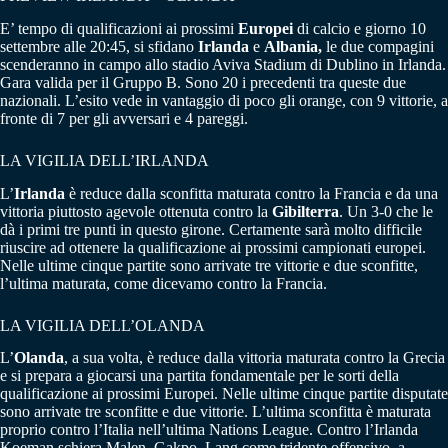
E’ tempo di qualificazioni ai prossimi
Europei
di calcio e giorno 10
settembre alle 20:45, si sfidano
Irlanda
e
Albania,
le due compagini
scenderanno in campo allo stadio Aviva Stadium di Dublino in Irlanda.
Gara valida per il Gruppo B. Sono 20 i precedenti tra queste due
nazionali. L’esito vede in vantaggio di poco gli orange, con 9 vittorie, a
fronte di 7 per gli avversari e 4 pareggi.
LA VIGILIA DELL’IRLANDA
L’
Irlanda
è reduce dalla sconfitta maturata contro la Francia e da una
vittoria piuttosto agevole ottenuta contro la
Gibilterra
. Un 3-0 che le
dà i primi tre punti in questo girone. Certamente sarà molto difficile
riuscire ad ottenere la qualificazione ai prossimi campionati europei.
Nelle ultime cinque partite sono arrivate tre vittorie e due sconfitte,
l’ultima maturata, come dicevamo contro la Francia.
LA VIGILIA DELL’OLANDA
L’
Olanda
, a sua volta, è reduce dalla vittoria maturata contro la Grecia
e si prepara a giocarsi una partita fondamentale per le sorti della
qualificazione ai prossimi Europei. Nelle ultime cinque partite disputate
sono arrivate tre sconfitte e due vittorie. L’ultima sconfitta è maturata
proprio contro l’Italia nell’ultima Nations League. Contro l’Irlanda
Koeman schiera Malen, Gakpo, Lang come tridente offensivo, a