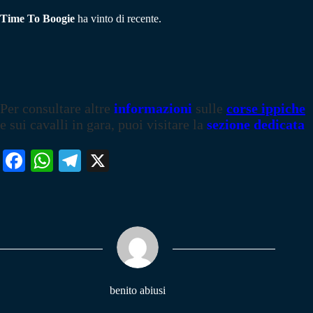
Time To Boogie
ha vinto di recente.
Per consultare altre
informazioni
sulle
corse ippiche
e sui cavalli in gara, puoi visitare la
sezione dedicata
Fa
W
Te
X
ce
ha
le
bo
ts
gr
ok
A
a
pp
m
benito abiusi