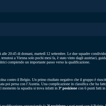
rà alle 20:45 di domani, martedì 12 settembre. Le due squadre condividon
 tenutosi a Vienna solo pochi mesi fa, è stato vinto dagli austriaci, gui
itrici compiendo un importante passo verso la qualificazione.
lna contro il Belgio. Un primo risultato negativo che il gruppo è riuscit
ta poi persa con l’Austria. Una complicazione in classifica che ha fatto 
Al momento la squadra si trova infatti in
3ª posizione
con 6 punti fatti in
di qualificazione agganciando la
2ª posizione
a pari punti con il Belgio.