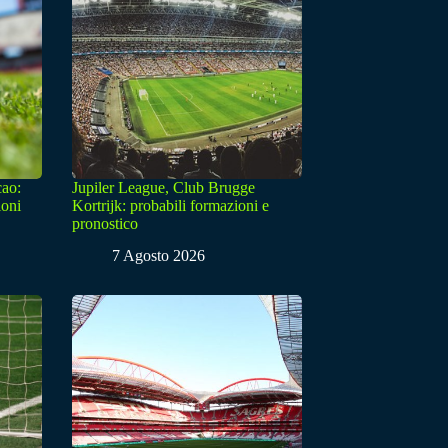
cao:
Jupiler League, Club Brugge
ioni
Kortrijk: probabili formazioni e
pronostico
7 Agosto 2026