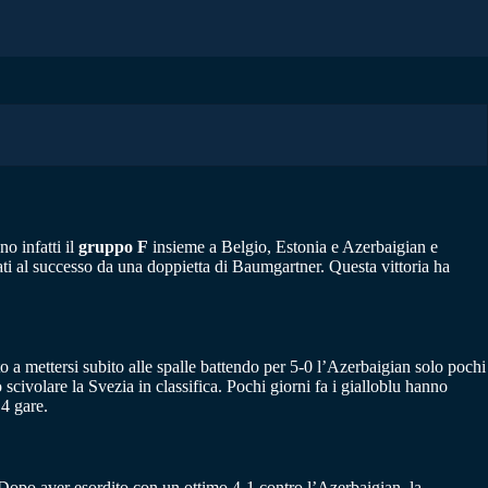
o infatti il
gruppo F
insieme a Belgio, Estonia e Azerbaigian e
dati al successo da una doppietta di Baumgartner. Questa vittoria ha
o a mettersi subito alle spalle battendo per 5-0 l’Azerbaigian solo pochi
scivolare la Svezia in classifica. Pochi giorni fa i gialloblu hanno
 4 gare.
 Dopo aver esordito con un ottimo 4-1 contro l’Azerbaigian, la