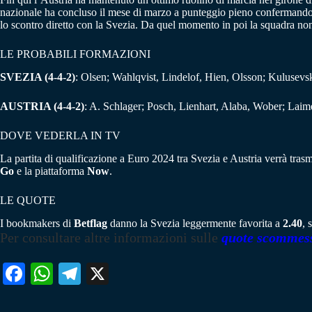
nazionale ha concluso il mese di marzo a punteggio pieno confermandos
lo scontro diretto con la Svezia. Da quel momento in poi la squadra non 
LE PROBABILI FORMAZIONI
SVEZIA (4-4-2)
: Olsen; Wahlqvist, Lindelof, Hien, Olsson; Kulusevs
AUSTRIA (4-4-2)
: A. Schlager; Posch, Lienhart, Alaba, Wober; Laim
DOVE VEDERLA IN TV
La partita di qualificazione a Euro 2024 tra Svezia e Austria verrà tras
Go
e la piattaforma
Now
.
LE QUOTE
I bookmakers di
Betflag
danno la Svezia leggermente favorita a
2.40
, 
Per consultare altre informazioni sulle
quote scommes
Fa
W
Te
X
ce
ha
le