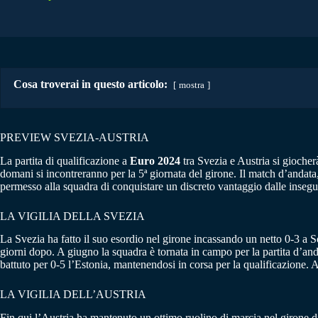
Cosa troverai in questo articolo:
mostra
PREVIEW SVEZIA-AUSTRIA
La partita di qualificazione a
Euro 2024
tra Svezia e Austria si gioche
domani si incontreranno per la 5ª giornata del girone. Il match d’andata,
permesso alla squadra di conquistare un discreto vantaggio dalle insegu
LA VIGILIA DELLA SVEZIA
La Svezia ha fatto il suo esordio nel girone incassando un netto 0-3 a So
giorni dopo. A giugno la squadra è tornata in campo per la partita d’anda
battuto per 0-5 l’Estonia, mantenendosi in corsa per la qualificazione. 
LA VIGILIA DELL’AUSTRIA
Fin qui l’Austria ha mantenuto un ottimo ruolino di marcia nel girone 