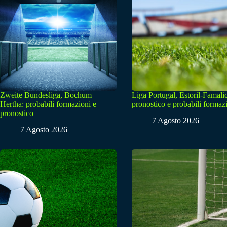
Zweite Bundesliga, Bochum
Liga Portugal, Estoril-Famali
Hertha: probabili formazioni e
pronostico e probabili formaz
pronostico
7 Agosto 2026
7 Agosto 2026