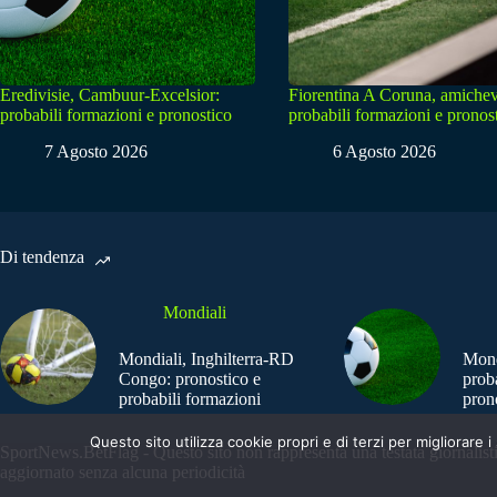
Eredivisie, Cambuur-Excelsior:
Fiorentina A Coruna, amichev
probabili formazioni e pronostico
probabili formazioni e pronos
7 Agosto 2026
6 Agosto 2026
Di tendenza
Mondiali
Mondiali, Inghilterra-RD
Mond
Congo: pronostico e
prob
probabili formazioni
pron
Questo sito utilizza cookie propri e di terzi per migliorar
SportNews.BetFlag - Questo sito non rappresenta una testata giornalist
aggiornato senza alcuna periodicità