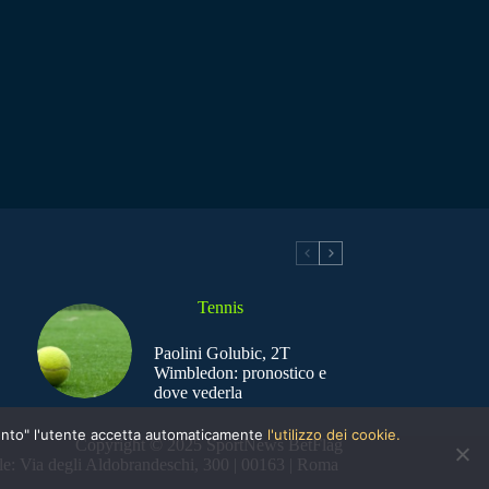
Tennis
Paolini Golubic, 2T
Wimbledon: pronostico e
dove vederla
nsento" l'utente accetta automaticamente
l'utilizzo dei cookie.
Copyright © 2025 SportNews BetFlag
e: Via degli Aldobrandeschi, 300 | 00163 | Roma