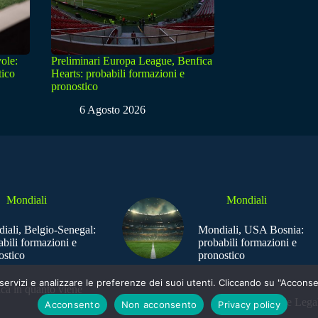
ole:
Preliminari Europa League, Benfica
tico
Hearts: probabili formazioni e
pronostico
6 Agosto 2026
Mondiali
Mondiali
iali, Belgio-Senegal:
Mondiali, USA Bosnia:
abili formazioni e
probabili formazioni e
ostico
pronostico
e i servizi e analizzare le preferenze dei suoi utenti. Cliccando su "Acco
ica in quanto viene
Sede Legal
Acconsento
Non acconsento
Privacy policy