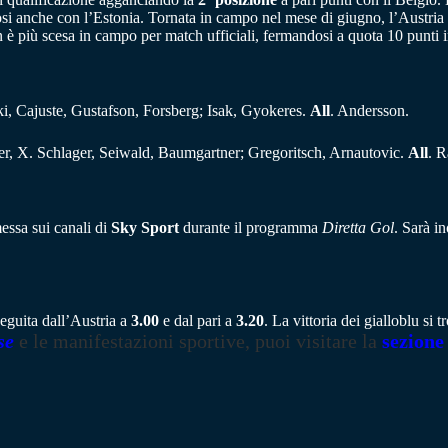
i anche con l’Estonia. Tornata in campo nel mese di giugno, l’Austria 
è più scesa in campo per match ufficiali, fermandosi a quota 10 punti in
ki, Cajuste, Gustafson, Forsberg; Isak, Gyokeres.
All
. Andersson.
er, X. Schlager, Seiwald, Baumgartner; Gregoritsch, Arnautovic.
All
. R
messa sui canali di
Sky Sport
durante il programma
Diretta Gol
. Sarà i
seguita dall’Austria a
3.00
e dal pari a
3.20
. La vittoria dei gialloblu si
se
e le manifestazioni sportive, puoi visitare la
sezione