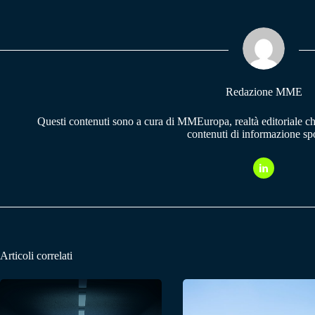
bo
ts
gr
ok
A
a
pp
m
Redazione MME
Questi contenuti sono a cura di MMEuropa, realtà editoriale c
contenuti di informazione spo
Articoli correlati