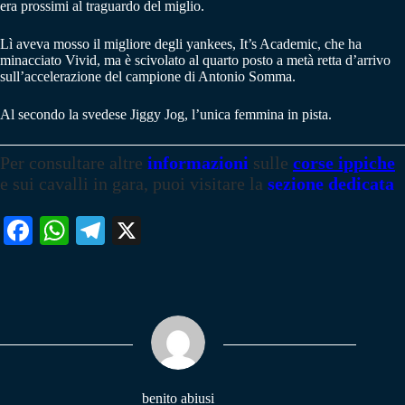
era prossimi al traguardo del miglio.
Lì aveva mosso il migliore degli yankees, It’s Academic, che ha
minacciato Vivid, ma è scivolato al quarto posto a metà retta d’arrivo
sull’accelerazione del campione di Antonio Somma.
Al secondo la svedese Jiggy Jog, l’unica femmina in pista.
Per consultare altre
informazioni
sulle
corse ippiche
e sui cavalli in gara, puoi visitare la
sezione dedicata
Fa
W
Te
X
ce
ha
le
bo
ts
gr
ok
A
a
pp
m
benito abiusi