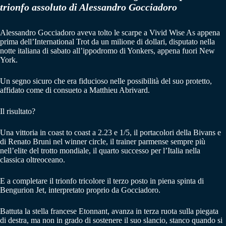
trionfo assoluto di Alessandro Gocciadoro
Alessandro Gocciadoro aveva tolto le scarpe a Vivid Wise As appena
prima dell’International Trot da un milione di dollari, disputato nella
notte italiana di sabato all’ippodromo di Yonkers, appena fuori New
York.
Un segno sicuro che era fiducioso nelle possibilità del suo protetto,
affidato come di consueto a Matthieu Abrivard.
Il risultato?
Una vittoria in coast to coast a 2.23 e 1/5, il portacolori della Bivans e
di Renato Bruni nel winner circle, il trainer parmense sempre più
nell’elite del trotto mondiale, il quarto successo per l’Italia nella
classica oltreoceano.
E a completare il trionfo tricolore il terzo posto in piena spinta di
Bengurion Jet, interpretato proprio da Gocciadoro.
Battuta la stella francese Etonnant, avanza in terza ruota sulla piegata
di destra, ma non in grado di sostenere il suo slancio, stanco quando si