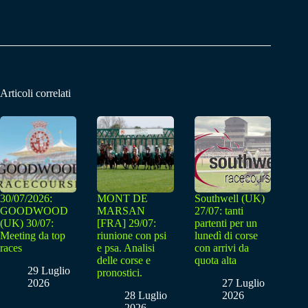
Articoli correlati
30/07/2026:
MONT DE
Southwell (UK)
GOODWOOD
MARSAN
27/07: tanti
(UK) 30/07:
[FRA] 29/07:
partenti per un
Meeting da top
riunione con psi
lunedì di corse
races
e psa. Analisi
con arrivi da
delle corse e
quota alta
29 Luglio
pronostici.
2026
27 Luglio
28 Luglio
2026
2026