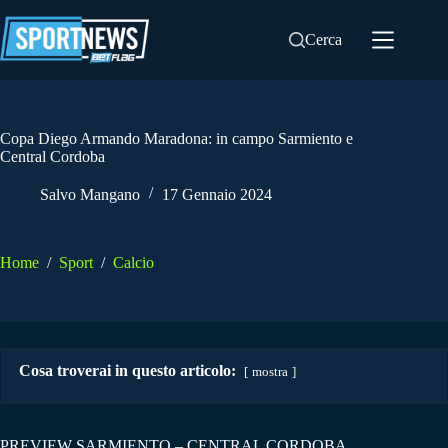
Salta
al
Cerca
contenuto
Copa Diego Armando Maradona: in campo Sarmiento e
Central Cordoba
Salvo Mangano
17 Gennaio 2024
Home
/
Sport
/
Calcio
Cosa troverai in questo articolo:
mostra
PREVIEW SARMIENTO – CENTRAL CORDOBA