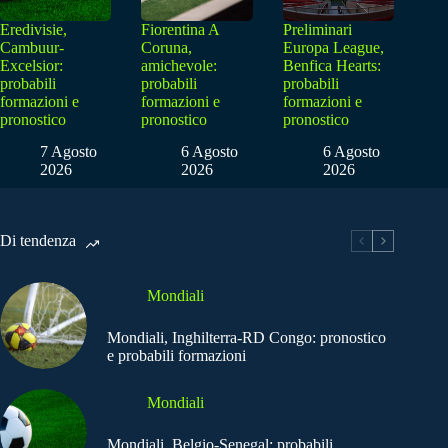
Eredivisie,
Fiorentina A
Preliminari
Cambuur-
Coruna,
Europa League,
Excelsior:
amichevole:
Benfica Hearts:
probabili
probabili
probabili
formazioni e
formazioni e
formazioni e
pronostico
pronostico
pronostico
7 Agosto
6 Agosto
6 Agosto
2026
2026
2026
Di tendenza
Mondiali
Mondiali, Inghilterra-RD Congo: pronostico
e probabili formazioni
Mondiali
Mondiali, Belgio-Senegal: probabili