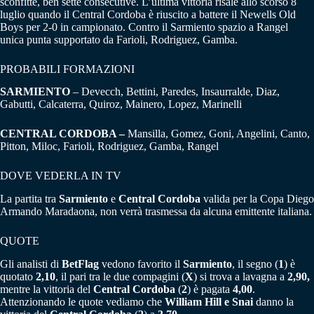
sconfitte, ben sette consecutive. L’ultima vittoria risale allo scorso 8
luglio quando il Central Cordoba è riuscito a battere il Newells Old
Boys per 2-0 in campionato. Contro il Sarmiento spazio a Rangel
unica punta supportato da Farioli, Rodriguez, Gamba.
PROBABILI FORMAZIONI
SARMIENTO
– Devecch, Bettini, Paredes, Insaurralde, Diaz,
Gabutti, Calcaterra, Quiroz, Mainero, Lopez, Marinelli
CENTRAL CORDOBA –
Mansilla, Gomez, Goni, Angelini, Canto,
Pitton, Miloc, Farioli, Rodriguez, Gamba, Rangel
DOVE VEDERLA IN TV
La partita tra
Sarmiento
e
Central Cordoba
valida per la Copa Diego
Armando Maradaona, non verrà trasmessa da alcuna emittente italiana.
QUOTE
Gli analisti di
BetFlag
vedono favorito il
Sarmiento
, il segno (
1
) è
quotato
2,10
, il pari tra le due compagini (
X
) si trova a lavagna a
2,90,
mentre la vittoria del
Central Cordoba
(
2
) è pagata
4,00
.
Attenzionando le quote vediamo che
William Hill e Snai
danno la