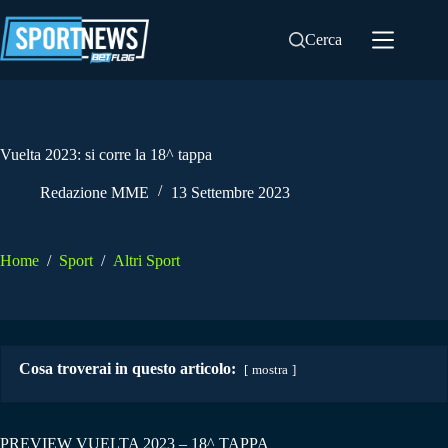
Salta
al
Cerca
contenuto
Vuelta 2023: si corre la 18^ tappa
Redazione MME
13 Settembre 2023
Home
/
Sport
/
Altri Sport
Cosa troverai in questo articolo:
mostra
PREVIEW VUELTA 2023 – 18^ TAPPA