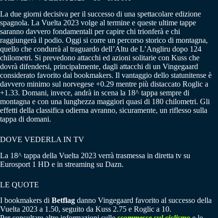
La due giorni decisiva per il successo di una spettacolare edizione
spagnola. La Vuelta 2023 volge al termine e queste ultime tappe
saranno davvero fondamentali per capire chi trionferà e chi
raggiungerà il podio. Oggi si corre un percorso storico di montagna,
quello che condurrà al traguardo dell’Altu de L’Angliru dopo 124
chilometri. Si prevedono attacchi ed azioni solitarie con Kuss che
dovrà difendersi, principalmente, dagli attacchi di un Vingegaard
considerato favorito dai bookmakers. Il vantaggio dello statunitense è
davvero minimo sul norvegese +0.29 mentre più distaccato Roglic a
+1.33. Domani, invece, andrà in scena la 18^ tappa sempre di
montagna e con una lunghezza maggiori quasi di 180 chilometri. Gli
effetti della classifica odierna avranno, sicuramente, un riflesso sulla
tappa di domani.
DOVE VEDERLA IN TV
La 18^ tappa della Vuelta 2023 verrà trasmessa in diretta tv su
Eurosport 1 HD e in streaming su Dazn.
LE QUOTE
I bookmakers di
Betflag
danno Vingegaard favorito al successo della
Vuelta 2023 a 1.50, seguito da Kuss 2.75 e Roglic a 10.
Per consultare altre informazioni sulle
scommesse sul ciclismo
e le