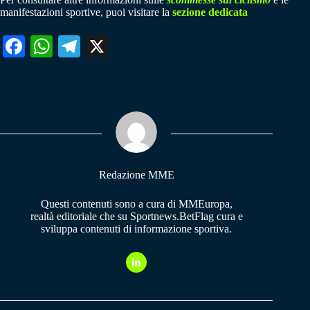
manifestazioni sportive, puoi visitare la
sezione dedicata
Fa
W
Te
X
ce
ha
le
bo
ts
gr
ok
A
a
pp
m
Redazione MME
Questi contenuti sono a cura di MMEuropa,
realtà editoriale che su Sportnews.BetFlag cura e
sviluppa contenuti di informazione sportiva.