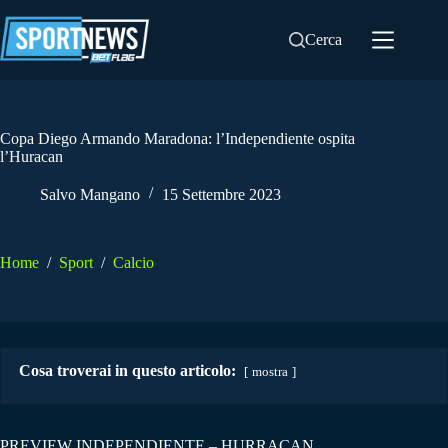
Salta
al
Cerca
contenuto
Copa Diego Armando Maradona: l’Independiente ospita
l’Huracan
Salvo Mangano
15 Settembre 2023
Home
/
Sport
/
Calcio
Cosa troverai in questo articolo:
mostra
PREVIEW INDEPENDIENTE – HURRACAN