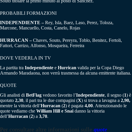
Souto titolare la primo minuto al posto di Sanchez.
PROBABILI FORMAZIONI
INDEPENDIENTE –
Rey, Isla, Baez, Laso, Perez, Toloza,
Marcone, Mancuello, Costa, Canelo, Rojas
HURRACAN –
Chaves, Souto, Pereyra, Toblo, Benitez, Fertoli,
Fattori, Carrizo, Alfonso, Mosqueira, Ferreira
DOVE VEDERLA IN TV
La partita tra
Independiente
e
Hurrican
valida per la Copa Diego
Armando Maradaona, non verrà trasmessa da alcuna emittente italiana.
QUOTE
Gli analisti di
BetFlag
vedono favorito l’
Independiente
, il segno (
1
) è
quotato
2,30
, il pari tra le due compagini (
X
) si trova a lavagna a
2,90,
mentre la vittoria dell’
Hurracan
(
2
) è pagata
4,00
. Attenzionando le
quote vediamo che
William Hill e Snai
danno la vittoria
dell’
Hurracan
(
2
) a
3,70
.
Per consultare altre informazioni sulle
quote