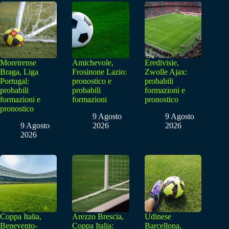
Moreirense
Amichevole,
Eredivisie,
Braga, Liga
Frosinone Lazio:
Zwolle Ajax:
Portugal:
pronostico e
probabili
probabili
probabili
formazioni e
formazioni e
formazioni
pronostico
pronostico
9 Agosto
9 Agosto
9 Agosto
2026
2026
2026
Coppa Italia,
Arezzo Brescia,
Udinese
Benevento-
Coppa Italia:
Barcellona,