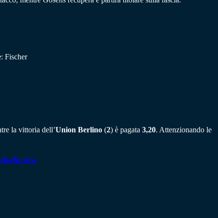
e
: Fischer
re la vittoria dell’
Union Berlino
(
2
) è pagata
3,20
. Attenzionando le
 dedicata