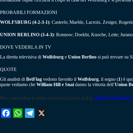
PROBABILI FORMAZIONI
WOLFSBURG (4-2-3-1)
: Casteels; Maehle, Lacroix, Zesiger, Roger
UNION BERLINO (3-4-3)
: Ronnow; Doekhi, Knoche, Leite; Juranov
DOVE VEDERLA IN TV
La diretta televisiva di
Wolfsburg
e
Union Berlino
si può trovare su 
QUOTE
Gli analisti di
BetFlag
vedono favorito il
Wolfsburg
, il segno (
1
) è qu
quote vediamo che
William Hill e Snai
danno la vittoria dell’
Union Be
Per consultare altre informazioni sulle
quote scommes
Fa
W
Te
X
ce
ha
le
bo
ts
gr