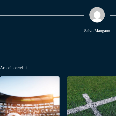
ok
A
a
pp
m
Salvo Mangano
Articoli correlati