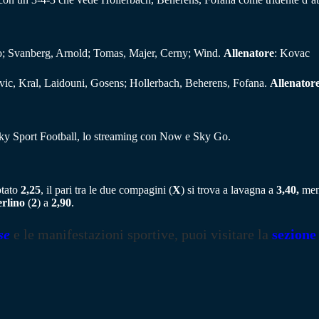
io; Svanberg, Arnold; Tomas, Majer, Cerny; Wind.
Allenatore
: Kovac
ic, Kral, Laidouni, Gosens; Hollerbach, Beherens, Fofana.
Allenator
Sky Sport Football, lo streaming con Now e Sky Go.
otato
2,25
, il pari tra le due compagini (
X
) si trova a lavagna a
3,40,
ment
rlino
(
2
) a
2,90
.
se
e le manifestazioni sportive, puoi visitare la
sezione