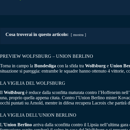
Cosa troverai in questo articolo:
mostra
PREVIEW WOLFSBURG – UNION BERLINO
Torna in campo la
Bundesliga
con la sfida tra
Wolfsburg
e
Union Ber
situazione si pareggia: entrambe le squadre hanno ottenuto 4 vittorie, c
LA VIGILIA DEL WOLFSBURG
Il
Wolfsburg
è reduce dalla sconfitta maturata contro l’Hoffeneim nell’
una, proprio quella appena citata. Contro l’Union Berlino mister Kovac
occhi puntati su Arnold, mentre in difesa recupera Lacroix che partirà 
LA VIGILIA DELL’UNION BERLINO
L’
Union Berlino
arriva dalla sconfitta contro il Lipsia nell’ultima gara
formazione ospite cercherà il colpo in casa del Wolfsburg e si presenta