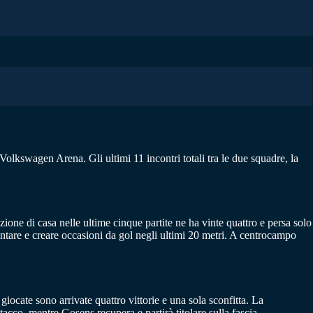
olkswagen Arena. Gli ultimi 11 incontri totali tra le due squadre, la
one di casa nelle ultime cinque partite ne ha vinte quattro e persa solo
tare e creare occasioni da gol negli ultimi 20 metri. A centrocampo
giocate sono arrivate quattro vittorie e una sola sconfitta. La
cco, mentre Gosens recupera e partirà titolare sulla fascia.