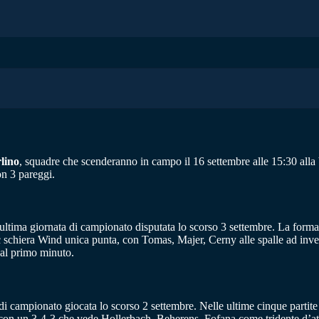
lino
, squadre che scenderanno in campo il 16 settembre alle 15:30 alla V
on 3 pareggi.
ultima giornata di campionato disputata lo scorso 3 settembre. La formazi
 schiera Wind unica punta, con Tomas, Majer, Cerny alle spalle ad inven
dal primo minuto.
 di campionato giocata lo scorso 2 settembre. Nelle ultime cinque partite 
 con un 3-4-3 che vede Hollerbach, Beherens, Fofana come tridente d’atta