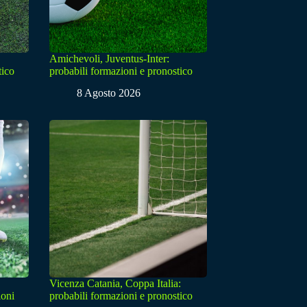
Amichevoli, Juventus-Inter:
tico
probabili formazioni e pronostico
8 Agosto 2026
Vicenza Catania, Coppa Italia:
ioni
probabili formazioni e pronostico