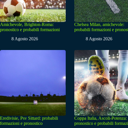
Amichevole, Brighton-Roma:
Chelsea Milan, amichevole:
pronostico e probabili formazioni
probabili formazioni e pronos
8 Agosto 2026
8 Agosto 2026
Eredivisie, Psv Sittard: probabili
Coppa Italia, Ascoli-Potenza:
formazioni e pronostico
pronostico e probabili formaz