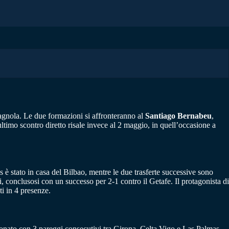
gnola. Le due formazioni si affronteranno al
Santiago Bernabeu
,
timo scontro diretto risale invece al 2 maggio, in quell’occasione a
 è stato in casa del Bilbao, mentre le due trasferte successive sono
si, conclusosi con un successo per 2-1 contro il Getafe. Il protagonista di
ti in 4 presenze.
pionato con 3 pareggi consecutivi tra Girona, Celta Vigo e Las Palmas.