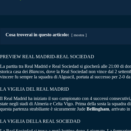
Cosa troverai in questo articolo:
mostra
PREVIEW REAL MADRID-REAL SOCIEDAD
La partita tra Real Madrid e Real Sociedad si giocherà alle 21:00 di d
storica casa dei
Blancos
, dove la Real Sociedad non vince dal 2 settemb
vincere fu sempre la squadra di Alguacil, portata al successo per 2-0 
LA VIGILIA DEL REAL MADRID
Il Real Madrid ha iniziato il suo campionato con 4 successi consecutivi,
state negli stadi di Almeria e Celta Vigo. Prima della sosta la squadra di
questa partenza strabiliante è sicuramente Jude
Bellingham
, arrivato i
LA VIGILIA DELLA REAL SOCIEDAD
La Real Sociedad si trova a metà bottino dopo 4 giornate. La formazione