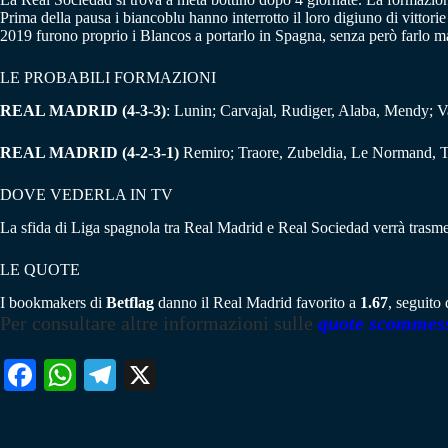
Prima della pausa i biancoblu hanno interrotto il loro digiuno di vittor
2019 furono proprio i Blancos a portarlo in Spagna, senza però farlo mai
LE PROBABILI FORMAZIONI
REAL MADRID
(4-3-3)
: Lunin; Carvajal, Rudiger, Alaba, Mendy; 
REAL MADRID
(4-2-3-1
)
Remiro; Traore, Zubeldia, Le Normand, 
DOVE VEDERLA IN TV
La sfida di Liga spagnola tra Real Madrid e Real Sociedad verrà trasme
LE QUOTE
I bookmakers di
Betflag
danno il Real Madrid favorito a
1.67
, seguito
Per consultare altre informazioni sulle
quote scommes
Fa
W
Te
X
ce
ha
le
bo
ts
gr