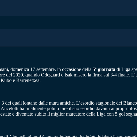
omani, domenica 17 settembre, in occasione della
5ª giornata
di Liga spa
re del 2020, quando Odegaard e Isak misero la firma sul 3-4 finale. L’ul
da Kubo e Barrenetxea.
 3 dei quali lontano dalle mura amiche. L’esordio stagionale dei Blancos
 Ancelotti ha finalmente potuto fare il suo esordio davanti ai propri tifo
n estate e diventato subito il miglior marcatore della Liga con 5 gol segna
 di Alguacil ad oggi è ancora imbattuta, ha infatti iniziato il suo cam