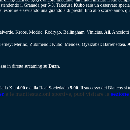
ie stendendo il Granada per 5-3. Takefusa
Kubo
sarà un osservato specia
 esordire e avviando una girandola di prestiti fino allo scorso anno, qu
Valverde, Kroos, Modric; Rodrygo, Bellingham, Vinicius.
All
. Ancelotti
Tierney; Merino, Zubimendi; Kubo, Mendez, Oyarzabal; Barrenetxea.
A
ssa in diretta streaming su
Dazn
.
 dalla X a
4.00
e dalla Real Sociedad a
5.00
. Il successo dei Blancos si
se
e le manifestazioni sportive, puoi visitare la
sezione