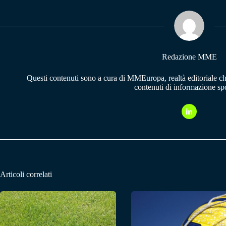
ok
A
a
pp
m
Redazione MME
Questi contenuti sono a cura di MMEuropa, realtà editoriale c
contenuti di informazione spo
Articoli correlati