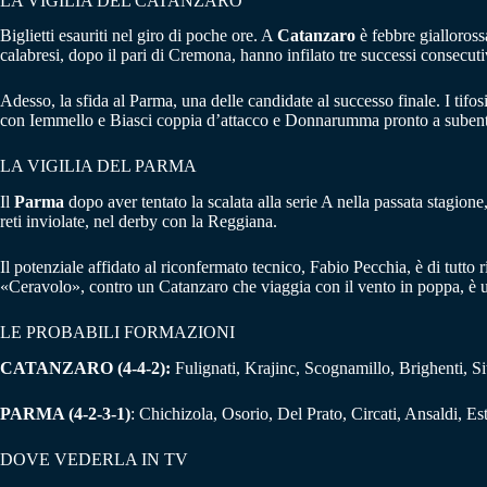
LA VIGILIA DEL CATANZARO
Biglietti esauriti nel giro di poche ore. A
Catanzaro
è febbre giallorossa
calabresi, dopo il pari di Cremona, hanno infilato tre successi consecutiv
Adesso, la sfida al Parma, una delle candidate al successo finale. I tifo
con Iemmello e Biasci coppia d’attacco e Donnarumma pronto a subent
LA VIGILIA DEL PARMA
Il
Parma
dopo aver tentato la scalata alla serie A nella passata stagione
reti inviolate, nel derby con la Reggiana.
Il potenziale affidato al riconfermato tecnico, Fabio Pecchia, è di tutto
«Ceravolo», contro un Catanzaro che viaggia con il vento in poppa, è un
LE PROBABILI FORMAZIONI
CATANZARO (4-4-2):
Fulignati, Krajinc, Scognamillo, Brighenti, S
PARMA (4-2-3-1)
: Chichizola, Osorio, Del Prato, Circati, Ansaldi, 
DOVE VEDERLA IN TV