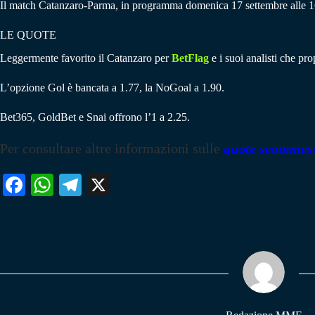
Il match Catanzaro-Parma, in programma domenica 17 settembre alle 16
LE QUOTE
Leggermente favorito il Catanzaro per
BetFlag
e i suoi analisti che pr
L’opzione Gol è bancata a 1.77, la NoGoal a 1.90.
Bet365, GoldBet e Snai offrono l’1 a 2.25.
Per consultare altre informazioni sulle
quote scommes
Fa
W
Te
X
ce
ha
le
bo
ts
gr
ok
A
a
pp
m