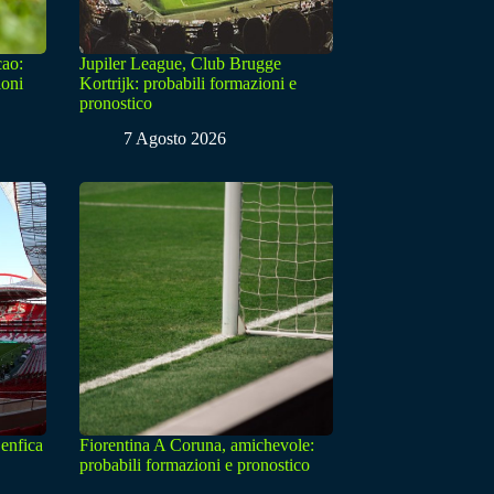
cao:
Jupiler League, Club Brugge
ioni
Kortrijk: probabili formazioni e
pronostico
7 Agosto 2026
enfica
Fiorentina A Coruna, amichevole:
probabili formazioni e pronostico