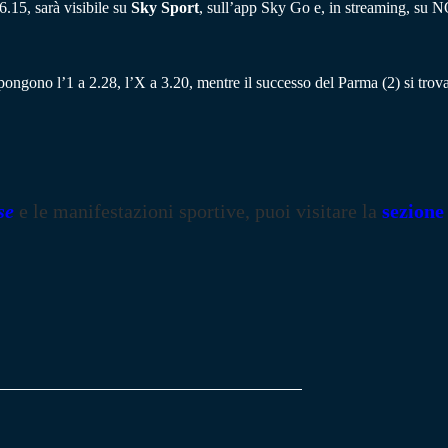
.15, sarà visibile su
Sky Sport
, sull’app Sky Go e, in streaming, su
opongono l’1 a 2.28, l’X a 3.20, mentre il successo del Parma (2) si trov
se
e le manifestazioni sportive, puoi visitare la
sezione