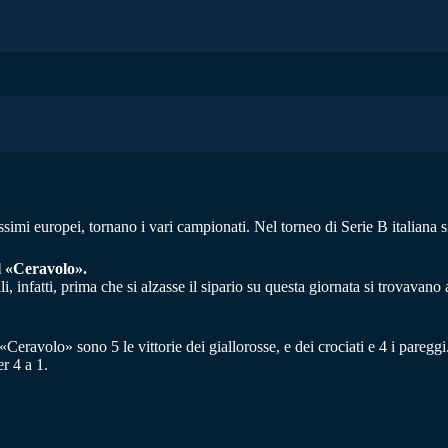
simi europei, tornano i vari campionati. Nel torneo di Serie B italiana si
l «Ceravolo».
ali, infatti, prima che si alzasse il sipario su questa giornata si trovavan
eravolo» sono 5 le vittorie dei giallorosse, e dei crociati e 4 i pareggi. 
r 4 a 1.