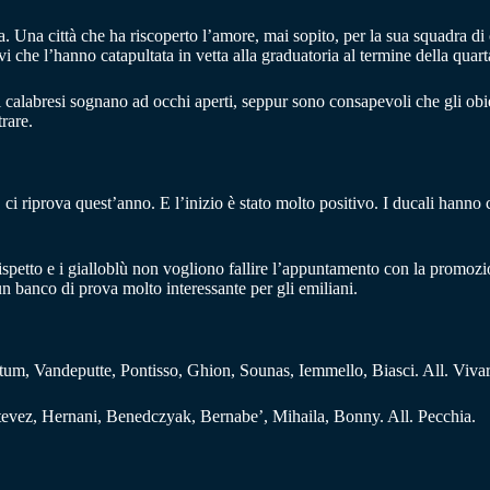
. Una città che ha riscoperto l’amore, mai sopito, per la sua squadra di c
i che l’hanno catapultata in vetta alla graduatoria al termine della quart
si calabresi sognano ad occhi aperti, seppur sono consapevoli che gli obie
rare.
, ci riprova quest’anno. E l’inizio è stato molto positivo. I ducali hanno 
 rispetto e i gialloblù non vogliono fallire l’appuntamento con la promoz
 banco di prova molto interessante per gli emiliani.
itum, Vandeputte, Pontisso, Ghion, Sounas, Iemmello, Biasci. All. Vivar
Estevez, Hernani, Benedczyak, Bernabe’, Mihaila, Bonny. All. Pecchia.