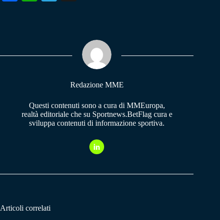
ce
ha
le
bo
ts
gr
ok
A
a
pp
m
Redazione MME
Questi contenuti sono a cura di MMEuropa,
realtà editoriale che su Sportnews.BetFlag cura e
sviluppa contenuti di informazione sportiva.
Articoli correlati