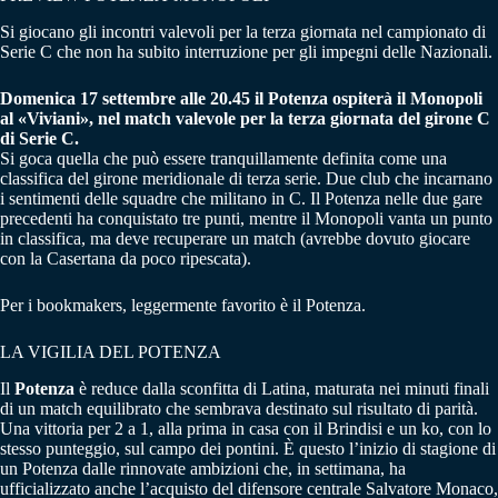
Si giocano gli incontri valevoli per la terza giornata nel campionato di
Serie C che non ha subito interruzione per gli impegni delle Nazionali.
Domenica 17 settembre alle 20.45 il Potenza ospiterà il Monopoli
al «Viviani», nel match valevole per la terza giornata del girone C
di Serie C.
Si goca quella che può essere tranquillamente definita come una
classifica del girone meridionale di terza serie. Due club che incarnano
i sentimenti delle squadre che militano in C. Il Potenza nelle due gare
precedenti ha conquistato tre punti, mentre il Monopoli vanta un punto
in classifica, ma deve recuperare un match (avrebbe dovuto giocare
con la Casertana da poco ripescata).
Per i bookmakers, leggermente favorito è il Potenza.
LA VIGILIA DEL POTENZA
Il
Potenza
è reduce dalla sconfitta di Latina, maturata nei minuti finali
di un match equilibrato che sembrava destinato sul risultato di parità.
Una vittoria per 2 a 1, alla prima in casa con il Brindisi e un ko, con lo
stesso punteggio, sul campo dei pontini. È questo l’inizio di stagione di
un Potenza dalle rinnovate ambizioni che, in settimana, ha
ufficializzato anche l’acquisto del difensore centrale Salvatore Monaco,