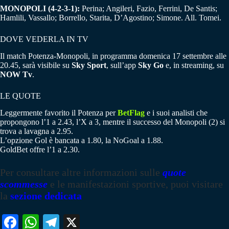
MONOPOLI (4-2-3-1):
Perina; Angileri, Fazio, Ferrini, De Santis;
Hamlili, Vassallo; Borrello, Starita, D’Agostino; Simone. All. Tomei.
DOVE VEDERLA IN TV
Il match Potenza-Monopoli, in programma domenica 17 settembre alle
20.45, sarà visibile su
Sky Sport
, sull’app
Sky Go
e, in streaming, su
NOW Tv
.
LE QUOTE
Leggermente favorito il Potenza per
BetFlag
e i suoi analisti che
propongono l’1 a 2.43, l’X a 3, mentre il successo del Monopoli (2) si
trova a lavagna a 2.95.
L’opzione Gol è bancata a 1.80, la NoGoal a 1.88.
GoldBet offre l’1 a 2.30.
Per consultare altre informazioni sulle
quote
scommesse
e le manifestazioni sportive, puoi visitare
la
sezione dedicata
Fa
W
Te
X