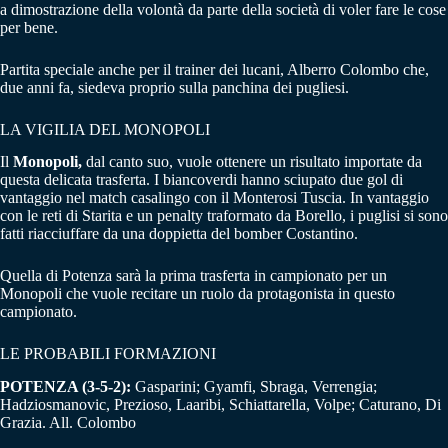
a dimostrazione della volontà da parte della società di voler fare le cose
per bene.
Partita speciale anche per il trainer dei lucani, Alberro Colombo che,
due anni fa, siedeva proprio sulla panchina dei pugliesi.
LA VIGILIA DEL MONOPOLI
Il
Monopoli,
dal canto suo, vuole ottenere un risultato importate da
questa delicata trasferta. I biancoverdi hanno sciupato due gol di
vantaggio nel match casalingo con il Monterosi Tuscia. In vantaggio
con le reti di Starita e un penalty traformato da Borello, i puglisi si sono
fatti riacciuffare da una doppietta del bomber Costantino.
Quella di Potenza sarà la prima trasferta in campionato per un
Monopoli che vuole recitare un ruolo da protagonista in questo
campionato.
LE PROBABILI FORMAZIONI
POTENZA (3-5-2):
Gasparini; Gyamfi, Sbraga, Verrengia;
Hadziosmanovic, Prezioso, Laaribi, Schiattarella, Volpe; Caturano, Di
Grazia. All. Colombo