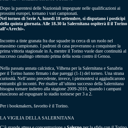
Dopo la parentesi delle Nazioniali impegnate nelle qualificazioni ai
prossimi europei, tornano i vari campionati.
Nel torneo di Serie A, lunedì 18 settembre, si disputano i posticipi
della quinta giornata. Alle 18.30 la Salernitana ospiterà il il Torino
all’«Arechi».
Incontro a tinte granata fra due squadre in cerca di un ruolo nel
massimo campionato. I padroni di casa proveranno a conquistare la
prima vittoria stagionale in A, mentre il Torino vuole dare continuità al
successo casalingo ottenuto prima della sosta contro il Genoa.
Nella passata annata calcistica, Vilhena per la Salernitana e Sanabria
per il Torino hanno firmato i due pareggi (1-1) del torneo. Una strana
curiosità. Nell’anno precedente, invece, i piemontesi si aggiudicarono
entrambi gli incontri. Per risalire all’ultimo successo della Salernitana
bisogna tornare indietro alla stagione 2009-2010, quando i campani
riuscirono ad espugnare lo stadio torinese per 3 a 2.
Per i bookmakers, favorito è il Torino.
LA VIGILIA DELLA SALERNITANA
C’è grande attesa e concentrazione a
Salerno
per la sfida con il Torino.