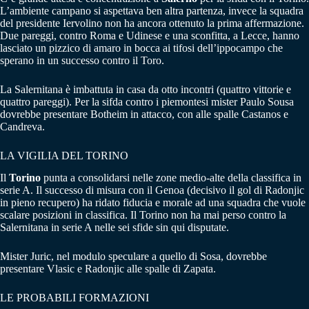
L’ambiente campano si aspettava ben altra partenza, invece la squadra
del presidente Iervolino non ha ancora ottenuto la prima affermazione.
Due pareggi, contro Roma e Udinese e una sconfitta, a Lecce, hanno
lasciato un pizzico di amaro in bocca ai tifosi dell’ippocampo che
sperano in un successo contro il Toro.
La Salernitana è imbattuta in casa da otto incontri (quattro vittorie e
quattro pareggi). Per la sifda contro i piemontesi mister Paulo Sousa
dovrebbe presentare Botheim in attacco, con alle spalle Castanos e
Candreva.
LA VIGILIA DEL TORINO
Il
Torino
punta a consolidarsi nelle zone medio-alte della classifica in
serie A. Il successo di misura con il Genoa (decisivo il gol di Radonjic
in pieno recupero) ha ridato fiducia e morale ad una squadra che vuole
scalare posizioni in classifica. Il Torino non ha mai perso contro la
Salernitana in serie A nelle sei sfide sin qui disputate.
Mister Juric, nel modulo speculare a quello di Sosa, dovrebbe
presentare Vlasic e Radonjic alle spalle di Zapata.
LE PROBABILI FORMAZIONI