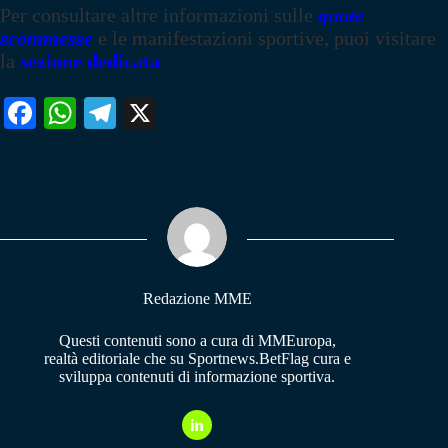
Per consultare altre informazioni sulle
quote
scommesse
e le manifestazioni sportive, puoi visitare
la
sezione dedicata
Fa
W
Te
X
ce
ha
le
bo
ts
gr
ok
A
a
pp
m
Redazione MME
Questi contenuti sono a cura di MMEuropa,
realtà editoriale che su Sportnews.BetFlag cura e
sviluppa contenuti di informazione sportiva.