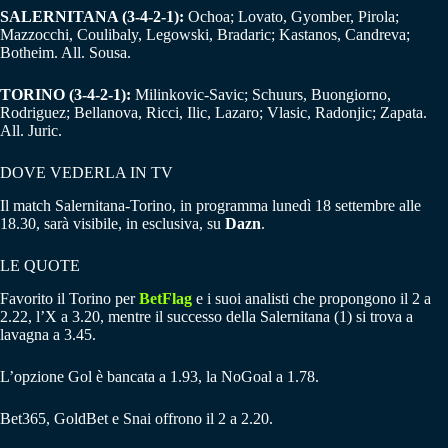
SALERNITANA (3-4-2-1):
Ochoa; Lovato, Gyomber, Pirola;
Mazzocchi, Coulibaly, Legowski, Bradaric; Kastanos, Candreva;
Botheim. All. Sousa.
TORINO (3-4-2-1):
Milinkovic-Savic; Schuurs, Buongiorno,
Rodriguez; Bellanova, Ricci, Ilic, Lazaro; Vlasic, Radonjic; Zapata.
All. Juric.
DOVE VEDERLA IN TV
Il match Salernitana-Torino, in programma lunedì 18 settembre alle
18.30, sarà visibile, in esclusiva, su
Dazn
.
LE QUOTE
Favorito il Torino per
BetFlag
e i suoi analisti che propongono il 2 a
2.22, l’X a 3.20, mentre il successo della Salernitana (1) si trova a
lavagna a 3.45.
L’opzione Gol è bancata a 1.93, la NoGoal a 1.78.
Bet365, GoldBet e Snai offrono il 2 a 2.20.