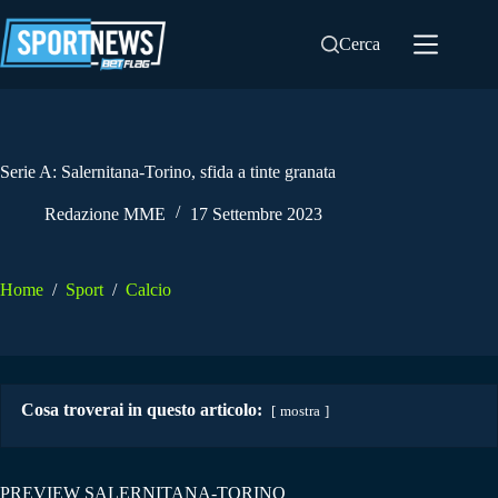
Salta
al
Cerca
contenuto
Serie A: Salernitana-Torino, sfida a tinte granata
Redazione MME
17 Settembre 2023
Home
/
Sport
/
Calcio
Cosa troverai in questo articolo:
mostra
PREVIEW SALERNITANA-TORINO