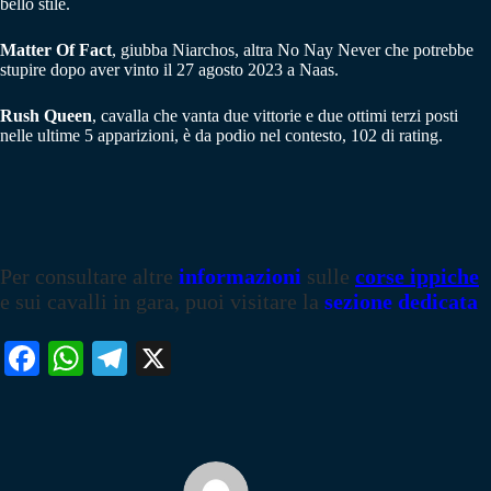
bello stile.
Matter Of Fact
, giubba Niarchos, altra No Nay Never che potrebbe
stupire dopo aver vinto il 27 agosto 2023 a Naas.
Rush Queen
, cavalla che vanta due vittorie e due ottimi terzi posti
nelle ultime 5 apparizioni, è da podio nel contesto, 102 di rating.
Per consultare altre
informazioni
sulle
corse ippiche
e sui cavalli in gara, puoi visitare la
sezione dedicata
Fa
W
Te
X
ce
ha
le
bo
ts
gr
ok
A
a