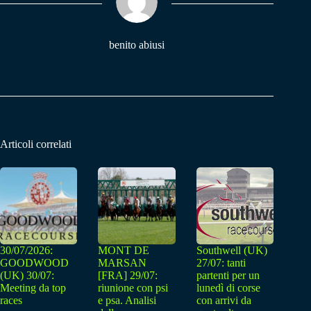
pp
m
benito abiusi
Articoli correlati
30/07/2026:
MONT DE
Southwell (UK)
GOODWOOD
MARSAN
27/07: tanti
(UK) 30/07:
[FRA] 29/07:
partenti per un
Meeting da top
riunione con psi
lunedì di corse
races
e psa. Analisi
con arrivi da