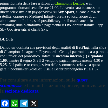
prima giornata della fase a gironi di
Champions League
, è in
programma domani sera alle ore 21.00. L’evento sarà trasmesso in
diretta televisiva e in pay-per-view su
Sky Sport
, al canale 256 del
satellite, oppure su Mediaset Infinity, previa sottoscrizione di un
abbonamento. Inoltre, sarà possibile seguire il match anche in
streaming sulla piattaforma a pagamento
NOW
oppure tramite l’app
Sky Go, riservata ai clienti Sky.
QUOTE
Dando un’occhiata alle previsioni degli analisti di
BetFlag
, nella sfida
di Champions League tra Feyenoord e Celtic, i padroni di casa partono
con i favori del pronostico. Infatti,
il successo interno (1) è quotato
1,60
, mentre il segno X e il 2 vengono pagati rispettivamente 4,30 e
5,25. Nel palinsesto complessivo delle scommesse relative a questa
gara, i bookmaker GoldBet, Sisal e Better propongono l’1 a 1,57.
Per consultare altre informazioni sulle
quote
scommesse
e le manifestazioni sportive, puoi visitare
la
sezione dedicata
Fa
W
Te
X