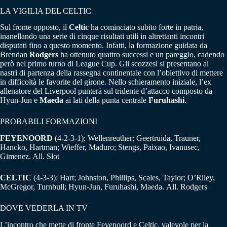
LA VIGILIA DEL CELTIC
Sul fronte opposto, il
Celtic
ha cominciato subito forte in patria,
inanellando una serie di cinque risultati utili in altrettanti incontri
disputati fino a questo momento. Infatti, la formazione guidata da
Brendan
Rodgers
ha ottenuto quattro successi e un pareggio, cadendo
però nel primo turno di League Cup. Gli scozzesi si presentano ai
nastri di partenza della rassegna continentale con l’obiettivo di mettere
in difficoltà le favorite del girone. Nello schieramento iniziale, l’ex
allenatore del Liverpool punterà sul tridente d’attacco composto da
Hyun-Jun e
Maeda
ai lati della punta centrale
Furuhashi
.
PROBABILI FORMAZIONI
FEYENOORD
(4-2-3-1): Wellenreuther; Geertruida, Trauner,
Hancko, Hartman; Wieffer, Maduro; Stengs, Paixao, Ivanusec,
Gimenez. All. Slot
CELTIC
(4-3-3): Hart; Johnston, Phillips, Scales, Taylor; O’Riley,
McGregor, Turnbull; Hyun-Jun, Furuhashi, Maeda. All. Rodgers
DOVE VEDERLA IN TV
L’incontro che mette di fronte Feyenoord e Celtic, valevole per la