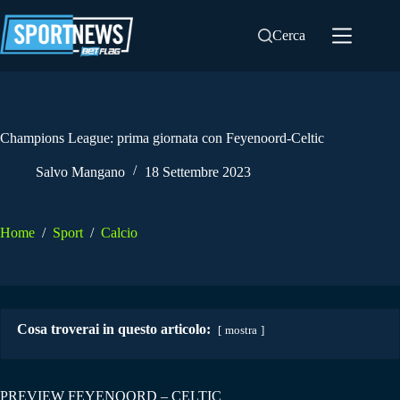
Salta
al
Cerca
contenuto
Champions League: prima giornata con Feyenoord-Celtic
Salvo Mangano
18 Settembre 2023
Home
/
Sport
/
Calcio
Cosa troverai in questo articolo:
mostra
PREVIEW FEYENOORD – CELTIC