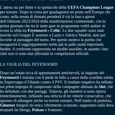
L’attesa sta per finire e lo spettacolo della
UEFA Champions League
per tornare. Dopo la corsa per guadagnarsi un posto nell’Europa che
conta, nella serata di domani prenderà il via la fase a gironi
dell’edizione 2023/2024 della manifestazione continentale, con la
prima giornata che tra le tante gare in programma vedrà andare in
scena la sfida tra
Feyenoord
e
Celtic
. Le due squadre sono state
inserite nel Gruppo E assieme a Lazio e Atletico Madrid, date per
favorite al passaggio del turno. Per questo motivo la partita che
inaugurerà il raggruppamento mette già in palio punti importanti.
Inoltre, il confronto rappresenta un inedito assoluto, in quanto i due
club non si sono mai affrontati in competizioni ufficiali.
LA VIGILIA DEL FEYENOORD
Dopo un’estata ricca di appuntamenti amichevoli, la stagione del
Feyenoord
è iniziata con il piede in fallo a causa della sconfitta subita
in Supercoppa d’Olanda contro il PSV. Il risultato negativo ha influito
sui primi impegni di campionato della compagine allenata da
Slot
, che
ha debuttato con due pareggi. Tuttavia, gli olandesi si sono ripresi
immediatamente, infilando una striscia di tre vittorie consecutive, che
sperano di allungare anche su terreni europei. Nell’undici di partenza,
Gimenez
fungerà da unico riferimento avanzato, supportato sulla linea
trequarti da Stengs,
Paixao
e Ivanusec.