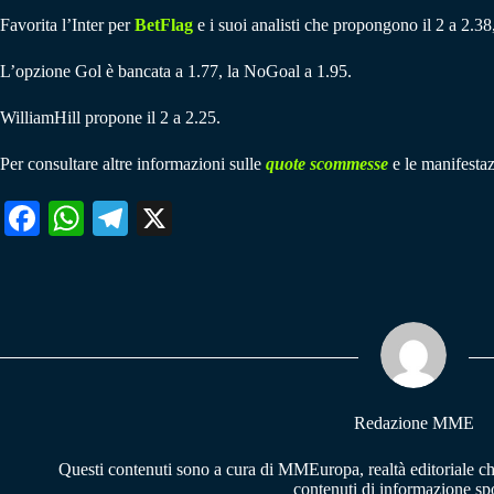
Favorita l’Inter per
BetFlag
e i suoi analisti che propongono il 2 a 2.38
L’opzione Gol è bancata a 1.77, la NoGoal a 1.95.
WilliamHill propone il 2 a 2.25.
Per consultare altre informazioni sulle
quote scommesse
e le manifestaz
Fa
W
Te
X
ce
ha
le
bo
ts
gr
ok
A
a
pp
m
Redazione MME
Questi contenuti sono a cura di MMEuropa, realtà editoriale c
contenuti di informazione spo