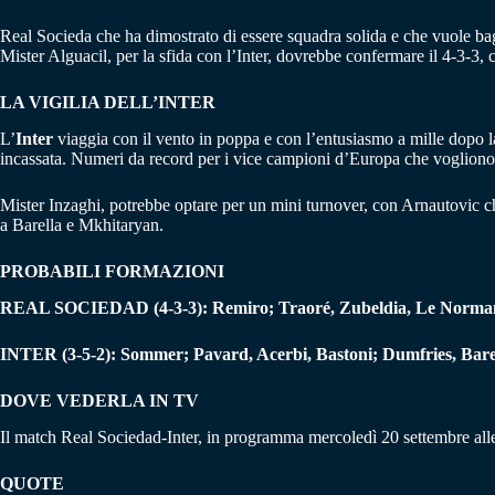
Real Socieda che ha dimostrato di essere squadra solida e che vuole ba
Mister Alguacil, per la sfida con l’Inter, dovrebbe confermare il 4-3-3
LA VIGILIA DELL’INTER
L’
Inter
viaggia con il vento in poppa e con l’entusiasmo a mille dopo la
incassata. Numeri da record per i vice campioni d’Europa che voglion
Mister Inzaghi, potrebbe optare per un mini turnover, con Arnautovic c
a Barella e Mkhitaryan.
PROBABILI FORMAZIONI
REAL SOCIEDAD (4-3-3): Remiro; Traoré, Zubeldia, Le Normand,
INTER (3-5-2): Sommer; Pavard, Acerbi, Bastoni; Dumfries, Barel
DOVE VEDERLA IN TV
Il match Real Sociedad-Inter, in programma mercoledì 20 settembre alle 
QUOTE