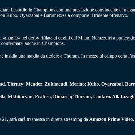
gnare l’esordio in Champions con una prestazione convincente e, magari,
, con Kubo, Oyarzabal e Barranetxea a comporre il tridente offensivo.
 «manita» nel derby rifilata ai cugini del Milan. Nerazzurri a punteggio
o confermarsi anche in Champions.
he insidia una maglia da titolare a Thuram. In mezzo al campo certa l’a
 Tierney; Mendez, Zubimendi, Merino; Kubo, Oyarzabal, Barrene
la, Mkhitaryan, Frattesi, Dimarco; Thuram, Lautaro. All. Inzaghi
21, sarà sarà trasmessa in diretta streaming da
Amazon Prime Video.