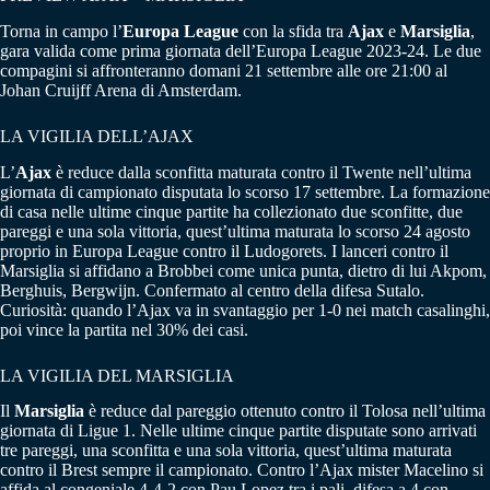
Torna in campo l’
Europa League
con la sfida tra
Ajax
e
Marsiglia
,
gara valida come prima giornata dell’Europa League 2023-24. Le due
compagini si affronteranno domani 21 settembre alle ore 21:00 al
Johan Cruijff Arena di Amsterdam.
LA VIGILIA DELL’AJAX
L’
Ajax
è reduce dalla sconfitta maturata contro il Twente nell’ultima
giornata di campionato disputata lo scorso 17 settembre. La formazione
di casa nelle ultime cinque partite ha collezionato due sconfitte, due
pareggi e una sola vittoria, quest’ultima maturata lo scorso 24 agosto
proprio in Europa League contro il Ludogorets. I lanceri contro il
Marsiglia si affidano a Brobbei come unica punta, dietro di lui Akpom,
Berghuis, Bergwijn. Confermato al centro della difesa Sutalo.
Curiosità: quando l’Ajax va in svantaggio per 1-0 nei match casalinghi,
poi vince la partita nel 30% dei casi.
LA VIGILIA DEL MARSIGLIA
Il
Marsiglia
è reduce dal pareggio ottenuto contro il Tolosa nell’ultima
giornata di Ligue 1. Nelle ultime cinque partite disputate sono arrivati
tre pareggi, una sconfitta e una sola vittoria, quest’ultima maturata
contro il Brest sempre il campionato. Contro l’Ajax mister Macelino si
affida al congeniale 4-4-2 con Pau Lopez tra i pali, difesa a 4 con