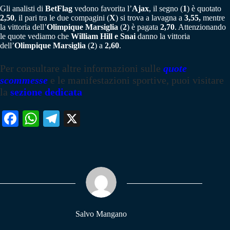
Gli analisti di
BetFlag
vedono favorita l’
Ajax
, il segno (
1
) è quotato
2,50
, il pari tra le due compagini (
X
) si trova a lavagna a
3,55,
mentre
la vittoria dell’
Olimpique Marsiglia
(
2
) è pagata
2,70
. Attenzionando
le quote vediamo che
William Hill e Snai
danno la vittoria
dell’
Olimpique Marsiglia
(
2
) a
2,60
.
Per consultare altre informazioni sulle
quote
scommesse
e le manifestazioni sportive, puoi visitare
la
sezione dedicata
Fa
W
Te
X
ce
ha
le
bo
ts
gr
ok
A
a
pp
m
Salvo Mangano