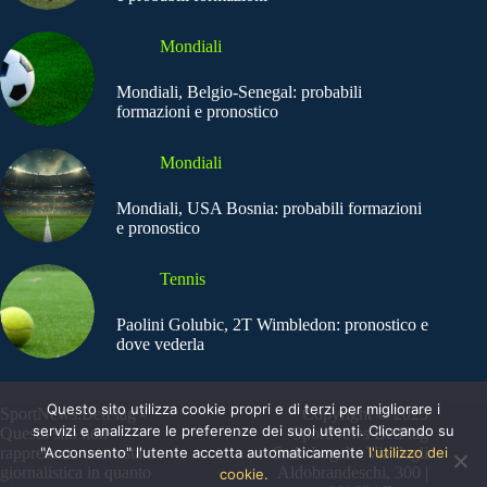
Mondiali
Mondiali, Belgio-Senegal: probabili
formazioni e pronostico
Mondiali
Mondiali, USA Bosnia: probabili formazioni
e pronostico
Tennis
Paolini Golubic, 2T Wimbledon: pronostico e
dove vederla
Questo sito utilizza cookie propri e di terzi per migliorare i
SportNews.BetFlag -
Copyright © 2025
servizi e analizzare le preferenze dei suoi utenti. Cliccando su
Questo sito non
SportNews BetFlag
"Acconsento" l'utente accetta automaticamente
l'utilizzo dei
rappresenta una testata
Sede Legale: Via degli
giornalistica in quanto
Aldobrandeschi, 300 |
cookie.