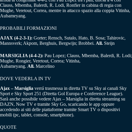
Clauss, Mbemba, Balerdi, R. Lodi, Ronfier in cabina di regia con
Mughe, Veretout, Correa, mentre in attacco spazio alla coppia Vitinha,
Aubameyang.
PROBABILI FORMAZIONI
AJAX (4-2-3-1):
Gorter; Rensch, Sutalo, Hato, B. Sosa; Tahirovic,
Mannsverk; Akpom, Berghuis, Bergwijn; Brobbei.
All.
Steijn
MARSIGLIA (4-4-2):
Pau Lopez; Clauss, Mbemba, Balerdi, R. Lodi;
Mughe, Rongier, Veretout, Correa; Vitinha,
Aubameyang.
All.
Marcelino
DOVE VEDERLA IN TV
Ajax – Marsiglia
verrá trasmessa in diretta TV su Sky ai canali Sky
Sport e Sky Sport 251 (Diretta Gol Europa e Conference League).
Sarà anche possibile vedere Ajax – Marsiglia in diretta streaming su
DAZN, Now TV e tramite Sky Go, scaricando le app oppure
accedendo ai siti delle piattaforme tramite Smart TV o dispositivi
mobili (pc, tablet, console, smartphone).
QUOTE