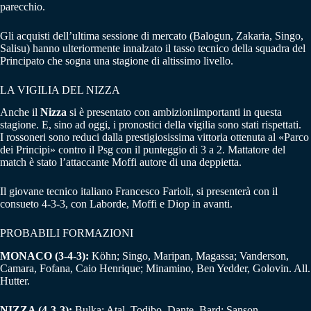
parecchio.
Gli acquisti dell’ultima sessione di mercato (Balogun, Zakaria, Singo,
Salisu) hanno ulteriormente innalzato il tasso tecnico della squadra del
Principato che sogna una stagione di altissimo livello.
LA VIGILIA DEL NIZZA
Anche il
Nizza
si è presentato con ambizioniimportanti in questa
stagione. E, sino ad oggi, i pronostici della vigilia sono stati rispettati.
I rossoneri sono reduci dalla prestigiosissima vittoria ottenuta al «Parco
dei Principi» contro il Psg con il punteggio di 3 a 2. Mattatore del
match è stato l’attaccante Moffi autore di una deppietta.
Il giovane tecnico italiano Francesco Farioli, si presenterà con il
consueto 4-3-3, con Laborde, Moffi e Diop in avanti.
PROBABILI FORMAZIONI
MONACO (3-4-3):
Köhn; Singo, Maripan, Magassa; Vanderson,
Camara, Fofana, Caio Henrique; Minamino, Ben Yedder, Golovin. All.
Hutter.
NIZZA (4-3-3):
Bulka; Atal, Todibo, Dante, Bard; Sanson,