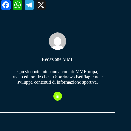
Fa
W
Te
X
ce
ha
le
bo
ts
gr
ok
A
a
pp
m
Redazione MME
Questi contenuti sono a cura di MMEuropa,
realtà editoriale che su Sportnews.BetFlag cura e
sviluppa contenuti di informazione sportiva.