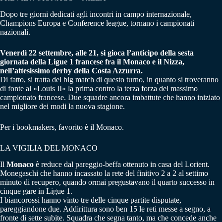
Dopo tre giorni dedicati agli incontri in campo internazionale,
Champions Europa e Conference league, tornano i campionati
nazionali.
Venerdì 22 settembre, alle 21, si gioca l’anticipo della sesta
giornata della Ligue 1 francese fra il Monaco e il Nizza,
nell’attesissimo derby della Costa Azzurra.
Di fatto, si tratta del big match di questo turno, in quanto si troveranno
di fonte al «Louis II» la prima contro la terza forza del massimo
campionato francese. Due squadre ancora imbattute che hanno iniziato
nel migliore dei modi la nuova stagione.
Per i bookmakers, favorito è il Monaco.
LA VIGILIA DEL MONACO
Il
Monaco
è reduce dal pareggio-beffa ottenuto in casa del Lorient.
Monegaschi che hanno incassato la rete del finitivo 2 a 2 al settimo
minuto di recupero, quando ormai pregustavano il quarto successo in
cinque gare in Ligue 1.
I biancorossi hanno vinto tre delle cinque partite disputate,
pareggiandone due. Addirittura sono ben 15 le reti messe a segno, a
fronte di sette subite. Squadra che segna tanto, ma che concede anche