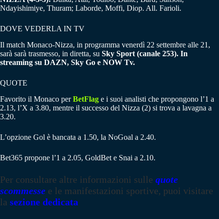
Ndayishimiye, Thuram; Laborde, Moffi, Diop. All. Farioli.
DOVE VEDERLA IN TV
Il match Monaco-Nizza, in programma venerdì 22 settembre alle 21,
sarà sarà trasmesso, in diretta, su
Sky Sport (canale 253). In
streaming su DAZN, Sky Go e NOW Tv.
QUOTE
Favorito il Monaco per
BetFlag
e i suoi analisti che propongono l’1 a
2.13, l’X a 3.80, mentre il successo del Nizza (2) si trova a lavagna a
3.20.
L’opzione Gol è bancata a 1.50, la NoGoal a 2.40.
Bet365 propone l’1 a 2.05, GoldBet e Snai a 2.10.
Per consultare altre informazioni sulle
quote
scommesse
e le manifestazioni sportive, puoi visitare
la
sezione dedicata