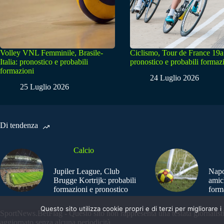
Volley VNL Femminile, Brasile-
Ciclismo, Tour de France 19a
Italia: pronostico e probabili
pronostico e probabili formaz
formazioni
24 Luglio 2026
25 Luglio 2026
Di tendenza
Calcio
Jupiler League, Club
Napo
Brugge Kortrijk: probabili
amic
formazioni e pronostico
form
Questo sito utilizza cookie propri e di terzi per migliorar
SportNews.BetFlag - Questo sito non rappresenta una testata giornalist
aggiornato senza alcuna periodicità