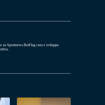
he su Sportnews.BetFlag cura e sviluppa
rtiva.