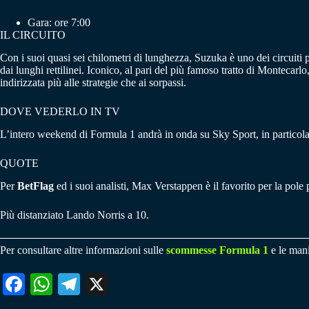
Gara: ore 7:00
IL CIRCUITO
Con i suoi quasi sei chilometri di lunghezza, Suzuka è uno dei circuiti p
dai lunghi rettilinei. Iconico, al pari del più famoso tratto di Montecarl
indirizzata più alle strategie che ai sorpassi.
DOVE VEDERLO IN TV
L’intero weekend di Formula 1 andrà in onda su Sky Sport, in particola
QUOTE
Per
BetFlag
ed i suoi analisti, Max Verstappen è il favorito per la pole
Più distanziato Lando Norris a 10.
Per consultare altre informazioni sulle
scommesse Formula 1
e le mani
Fa
W
Te
X
ce
ha
le