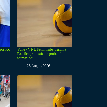
nostico
Volley VNL Femminile, Turchia-
Brasile: pronostico e probabili
formazioni
26 Luglio 2026