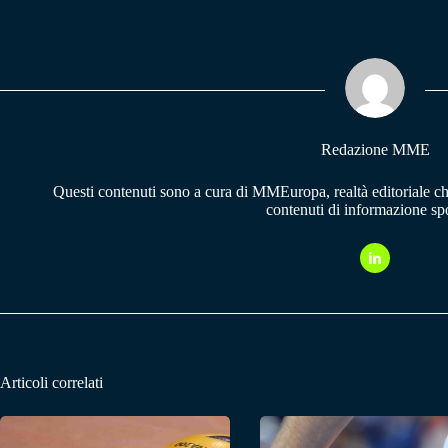
bo
ts
gr
ok
A
a
pp
m
Redazione MME
Questi contenuti sono a cura di MMEuropa, realtà editoriale c
contenuti di informazione spo
Articoli correlati