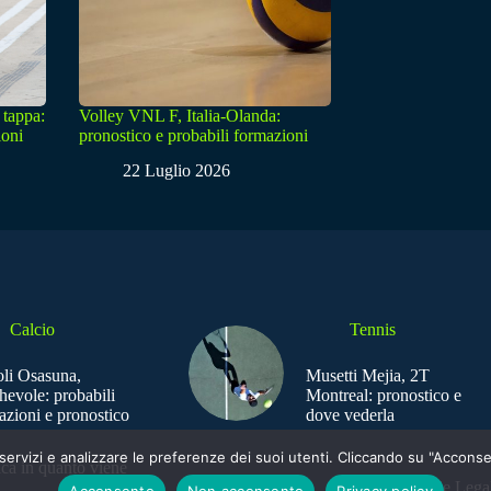
 tappa:
Volley VNL F, Italia-Olanda:
ioni
pronostico e probabili formazioni
22 Luglio 2026
Calcio
Tennis
li Osasuna,
Musetti Mejia, 2T
hevole: probabili
Montreal: pronostico e
azioni e pronostico
dove vederla
e i servizi e analizzare le preferenze dei suoi utenti. Cliccando su "Acco
ica in quanto viene
Sede Legal
Acconsento
Non acconsento
Privacy policy