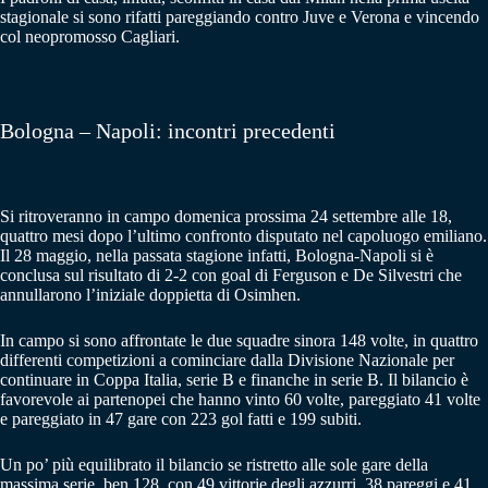
stagionale si sono rifatti pareggiando contro Juve e Verona e vincendo
col neopromosso Cagliari.
Bologna – Napoli: incontri precedenti
Si ritroveranno in campo domenica prossima 24 settembre alle 18,
quattro mesi dopo l’ultimo confronto disputato nel capoluogo emiliano.
Il 28 maggio, nella passata stagione infatti, Bologna-Napoli si è
conclusa sul risultato di 2-2 con goal di Ferguson e De Silvestri che
annullarono l’iniziale doppietta di Osimhen.
In campo si sono affrontate le due squadre sinora 148 volte, in quattro
differenti competizioni a cominciare dalla Divisione Nazionale per
continuare in Coppa Italia, serie B e finanche in serie B. Il bilancio è
favorevole ai partenopei che hanno vinto 60 volte, pareggiato 41 volte
e pareggiato in 47 gare con 223 gol fatti e 199 subiti.
Un po’ più equilibrato il bilancio se ristretto alle sole gare della
massima serie, ben 128, con 49 vittorie degli azzurri, 38 pareggi e 41