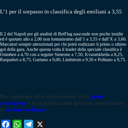
L’1 per il sorpasso in classifica degli emiliani a 3,55
Il 2 del Napoli per gli analisti di BetFlag nasconde non poche insidie
ed è quotato alto a 2,00 non lontanissimo dall’1 a 3,55 e dall’X a 3,60.
Marcatori sempre attenzionati per chi potrà realizzare il primo o ultimo
gol della gara. Anche questa volta il leader della speciale classifica è
Osimhen a 4,70 con a seguire Simeone a 7,50, Kvaratskhelia a 8,25,
Raspadori a 8,75, Gaetano a 9,00, Lindstrom a 9,50 e Politano a 9,75.
Per consultare altre informazioni sulle
quote
scommesse
e le manifestazioni sportive, puoi visitare
la
sezione dedicata
Fa
W
Te
X