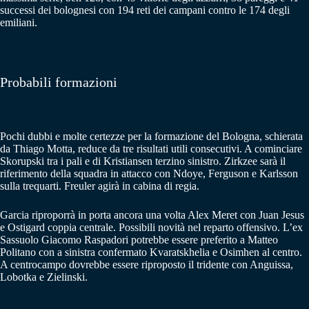
successi dei bolognesi con 194 reti dei campani contro le 174 degli
emiliani.
Probabili formazioni
Pochi dubbi e molte certezze per la formazione del Bologna, schierata
da Thiago Motta, reduce da tre risultati utili consecutivi. A cominciare
Skorupski tra i pali e di Kristiansen terzino sinistro. Zirkzee sarà il
riferimento della squadra in attacco con Ndoye, Ferguson e Karlsson
sulla trequarti. Freuler agirà in cabina di regia.
Garcia riproporrà in porta ancora una volta Alex Meret con Juan Jesus
e Ostigard coppia centrale. Possibili novità nel reparto offensivo. L’ex
Sassuolo Giacomo Raspadori potrebbe essere preferito a Matteo
Politano con a sinistra confermato Kvaratskhelia e Osimhen al centro.
A centrocampo dovrebbe essere riproposto il tridente con Anguissa,
Lobotka e Zielinski.