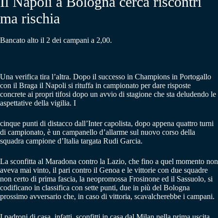
Il Napoli a Bologna cerca riscontri
ma rischia
Bancato alto il 2 dei campani a 2,00.
Una verifica tira l’altra. Dopo il successo in Champions in Portogallo
con il Braga il Napoli si rituffa in campionato per dare risposte
concrete ai propri tifosi dopo un avvio di stagione che sta deludendo le
aspettative della vigilia. I
cinque punti di distacco dall’Inter capolista, dopo appena quattro turni
di campionato, è un campanello d’allarme sul nuovo corso della
squadra campione d’Italia targata Rudi Garcia.
La sconfitta al Maradona contro la Lazio, che fino a quel momento non
aveva mai vinto, il pari contro il Genoa e le vittorie con due squadre
non certo di prima fascia, la neopromossa Frosinone ed il Sassuolo, si
codificano in classifica con sette punti, due in più del Bologna
prossimo avversario che, in caso di vittoria, scavalcherebbe i campani.
I padroni di casa, infatti, sconfitti in casa dal Milan nella prima uscita