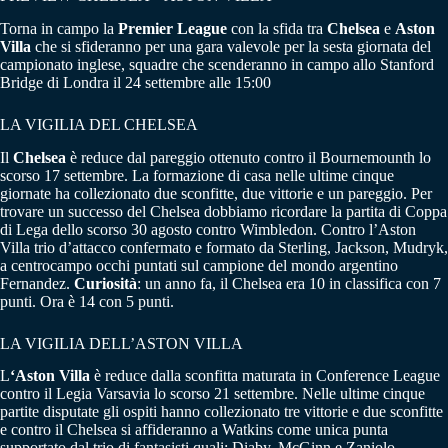
Torna in campo la
Premier League
con la sfida tra
Chelsea
e
Aston
Villa
che si sfideranno per una gara valevole per la sesta giornata del
campionato inglese, squadre che scenderanno in campo allo Stanford
Bridge di Londra il 24 settembre alle 15:00
LA VIGILIA DEL CHELSEA
Il
Chelsea
è reduce dal pareggio ottenuto contro il Bournemounth lo
scorso 17 settembre. La formazione di casa nelle ultime cinque
giornate ha collezionato due sconfitte, due vittorie e un pareggio. Per
trovare un successo del Chelsea dobbiamo ricordare la partita di Coppa
di Lega dello scorso 30 agosto contro Wimbledon. Contro l’Aston
Villa trio d’attacco confermato e formato da Sterling, Jackson, Mudryk,
a centrocampo occhi puntati sul campione del mondo argentino
Fernandez.
Curiosità
: un anno fa, il Chelsea era 10 in classifica con 7
punti. Ora è 14 con 5 punti.
LA VIGILIA DELL’ASTON VILLA
L
‘Aston Villa
è reduce dalla sconfitta maturata in Conference League
contro il Legia Varsavia lo scorso 21 settembre. Nelle ultime cinque
partite disputate gli ospiti hanno collezionato tre vittorie e due sconfitte
e contro il Chelsea si affideranno a Watkins come unica punta
supportato dal trio di fantasisti quali: Diaby, McGinn e Zaniolo,