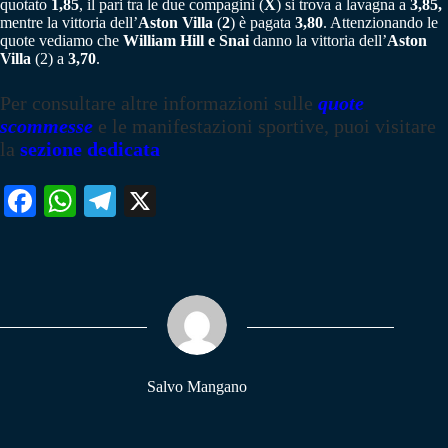
quotato
1,85
, il pari tra le due compagini (
X
) si trova a lavagna a
3,85,
mentre la vittoria dell’
Aston Villa
(
2
) è pagata
3,80
. Attenzionando le
quote vediamo che
William Hill e Snai
danno la vittoria dell’
Aston
Villa
(2) a
3,70
.
Per consultare altre informazioni sulle
quote
scommesse
e le manifestazioni sportive, puoi visitare
la
sezione dedicata
Fa
W
Te
X
ce
ha
le
bo
ts
gr
ok
A
a
pp
m
Salvo Mangano