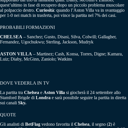
quest’ultimo in fase di recupero dopo un piccolo problema muscolare
al polpaccio destro.
Curiosità
: quando l’Aston Villa va in svantaggio
per 1-0 nei match in trasferta, poi vince la partita nel 7% dei casi.
PROBABILI FORMAZIONI
CHELSEA
– Sanchez; Gusto, Disasi, Silva, Colwill; Gallagher,
Fernandez, Ugochukwu; Sterling, Jackson, Mudryk
ASTON VILLA
– Martinez; Cash, Konsa, Torres, Digne; Kamara,
Luiz; Diaby, McGinn, Zaniolo; Watkins
DOVE VEDERLA IN TV
La partita tra
Chelsea
e
Aston
Villa
si giocherà il 24 settembre allo
Stamford Brigde di
Londra
e sarà possibile seguire la partita in diretta
sui canali
Sky.
QUOTE
Gli analisti di
BetFlag
vedono favorita il
Chelsea
, il segno (
2
) è