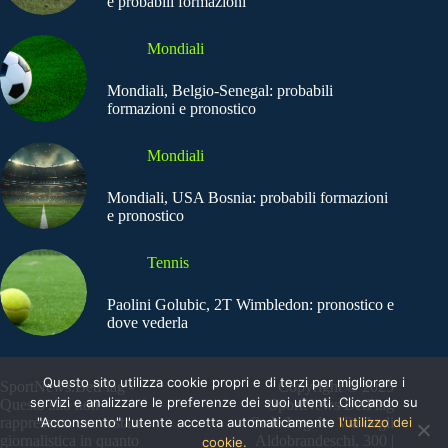
e probabili formazioni
Mondiali
Mondiali, Belgio-Senegal: probabili
formazioni e pronostico
Mondiali
Mondiali, USA Bosnia: probabili formazioni
e pronostico
Tennis
Paolini Golubic, 2T Wimbledon: pronostico e
dove vederla
Questo sito utilizza cookie propri e di terzi per migliorare i
SportNews.BetFlag -
Copyright © 2025
servizi e analizzare le preferenze dei suoi utenti. Cliccando su
Questo sito non
SportNews BetFlag
"Acconsento" l'utente accetta automaticamente
l'utilizzo dei
rappresenta una testata
Sede Legale: Via degli
giornalistica in quanto
Aldobrandeschi, 300 |
cookie.