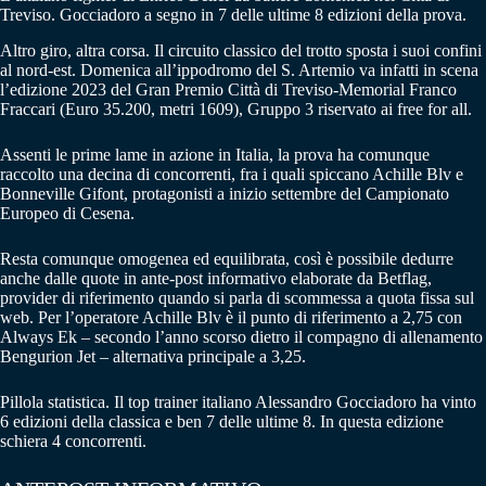
Treviso. Gocciadoro a segno in 7 delle ultime 8 edizioni della prova.
Altro giro, altra corsa. Il circuito classico del trotto sposta i suoi confini
al nord-est. Domenica all’ippodromo del S. Artemio va infatti in scena
l’edizione 2023 del Gran Premio Città di Treviso-Memorial Franco
Fraccari (Euro 35.200, metri 1609), Gruppo 3 riservato ai free for all.
Assenti le prime lame in azione in Italia, la prova ha comunque
raccolto una decina di concorrenti, fra i quali spiccano Achille Blv e
Bonneville Gifont, protagonisti a inizio settembre del Campionato
Europeo di Cesena.
Resta comunque omogenea ed equilibrata, così è possibile dedurre
anche dalle quote in ante-post informativo elaborate da Betflag,
provider di riferimento quando si parla di scommessa a quota fissa sul
web. Per l’operatore Achille Blv è il punto di riferimento a 2,75 con
Always Ek – secondo l’anno scorso dietro il compagno di allenamento
Bengurion Jet – alternativa principale a 3,25.
Pillola statistica. Il top trainer italiano Alessandro Gocciadoro ha vinto
6 edizioni della classica e ben 7 delle ultime 8. In questa edizione
schiera 4 concorrenti.