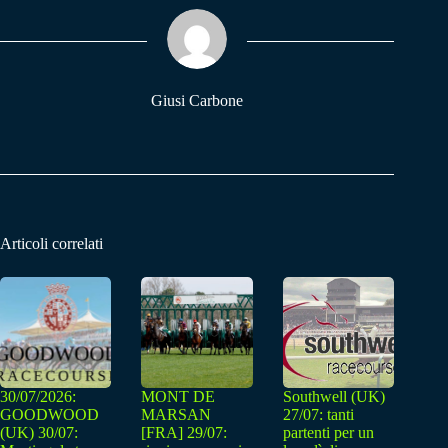
ok
A
a
pp
m
Giusi Carbone
Articoli correlati
30/07/2026:
MONT DE
Southwell (UK)
GOODWOOD
MARSAN
27/07: tanti
(UK) 30/07:
[FRA] 29/07:
partenti per un