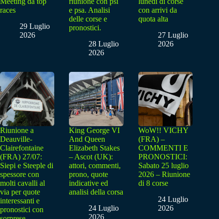
Meeting da top
riunione con psi
lunedì di corse
races
e psa. Analisi
con arrivi da
delle corse e
quota alta
29 Luglio
pronostici.
2026
27 Luglio
28 Luglio
2026
2026
Riunione a
King George VI
WoW!! VICHY
Deauville-
And Queen
(FRA) –
Clairefontaine
Elizabeth Stakes
COMMENTI E
(FRA) 27/07:
– Ascot (UK):
PRONOSTICI:
Siepi e Steeple di
attori, commenti,
Sabato 25 luglio
spessore con
prono, quote
2026 – Riunione
molti cavalli al
indicative ed
di 8 corse
via per quote
analisi della corsa
24 Luglio
interessanti e
24 Luglio
2026
pronostici con
2026
sorprese