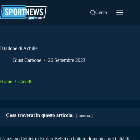
Salta
al
Cerca
contenuto
Il tallone di Achille
Giusi Carbone
26 Settembre 2023
Home
/
Cavalli
Cosa troverai in questo articolo:
mostra
L’anziano fighter di Enrico Bellei da battere domenica nel Città di