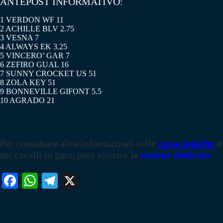
ANTEPOST INFORMATIVO:
1 VERDON WF 11
2 ACHILLE BLV 2.75
3 VESNA 7
4 ALWAYS EK 3.25
5 VINCERO’ GAR 7
6 ZEFIRO GUAL 16
7 SUNNY CROCKET US 51
8 ZOLA KEY 51
9 BONNEVILLE GIFONT 5.5
10 AGRADO 21
Per consultare altre informazioni sulle
corse ippiche
e
sui cavalli in gara, puoi visitare la
sezione dedicata
Fa
W
Te
X
ce
ha
le
bo
ts
gr