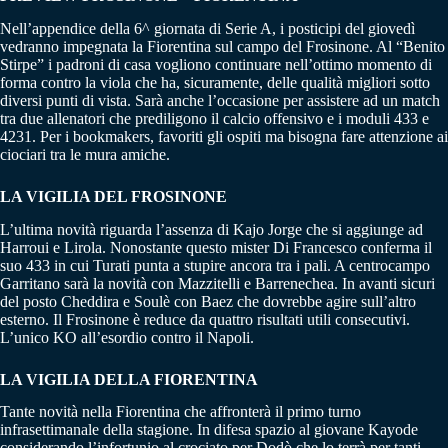
Nell’appendice della 6^ giornata di Serie A, i posticipi del giovedì
vedranno impegnata la Fiorentina sul campo del Frosinone. Al “Benito
Stirpe” i padroni di casa vogliono continuare nell’ottimo momento di
forma contro la viola che ha, sicuramente, delle qualità migliori sotto
diversi punti di vista. Sarà anche l’occasione per assistere ad un match
tra due allenatori che prediligono il calcio offensivo e i moduli 433 e
4231. Per i bookmakers, favoriti gli ospiti ma bisogna fare attenzione ai
ciociari tra le mura amiche.
LA VIGILIA DEL FROSINONE
L’ultima novità riguarda l’assenza di Kajo Jorge che si aggiunge ad
Harroui e Lirola. Nonostante questo mister Di Francesco conferma il
suo 433 in cui Turati punta a stupire ancora tra i pali. A centrocampo
Garritano sarà la novità con Mazzitelli e Barrenechea. In avanti sicuri
del posto Cheddira e Soulè con Baez che dovrebbe agire sull’altro
esterno. Il Frosinone è reduce da quattro risultati utili consecutivi.
L’unico KO all’esordio contro il Napoli.
LA VIGILIA DELLA FIORENTINA
Tante novità nella Fiorentina che affronterà il primo turno
infrasettimanale della stagione. In difesa spazio al giovane Kayode
considerando l’infortunio al crociato per Dodò che lo terrà per tanti