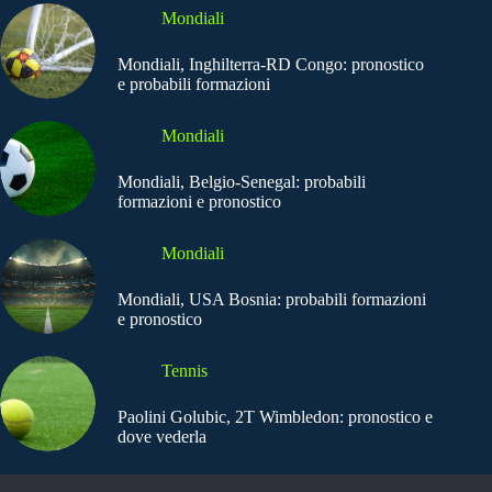
Mondiali
Mondiali, Inghilterra-RD Congo: pronostico
e probabili formazioni
Mondiali
Mondiali, Belgio-Senegal: probabili
formazioni e pronostico
Mondiali
Mondiali, USA Bosnia: probabili formazioni
e pronostico
Tennis
Paolini Golubic, 2T Wimbledon: pronostico e
dove vederla