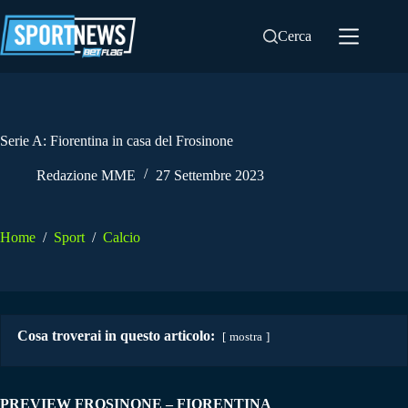
Salta
al
Cerca
contenuto
Serie A: Fiorentina in casa del Frosinone
Redazione MME
27 Settembre 2023
Home
/
Sport
/
Calcio
Cosa troverai in questo articolo:
mostra
PREVIEW FROSINONE – FIORENTINA