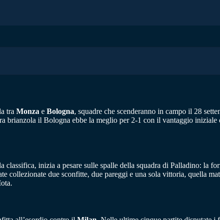
da tra
Monza
e
Bologna
, squadre che scenderanno in campo il 28 sette
rra brianzola il Bologna ebbe la meglio per 2-1 con il vantaggio iniziale
 classifica, inizia a pesare sulle spalle della squadra di Palladino: la
tate collezionate due sconfitte, due pareggi e una sola vittoria, quella 
ota.
fitta all’esordio contro il
Milan
. Nelle ultime cinque partite disputate i 