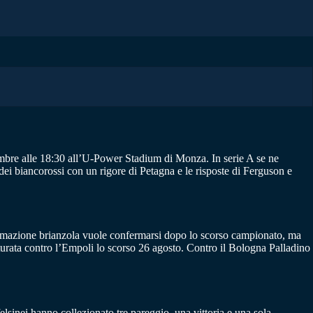
mbre alle 18:30 all’U-Power Stadium di Monza. In serie A se ne
 dei biancorossi con un rigore di Petagna e le risposte di Ferguson e
 formazione brianzola vuole confermarsi dopo lo scorso campionato, ma
maturata contro l’Empoli lo scorso 26 agosto. Contro il Bologna Palladino
felsinei hanno collezionato tre pareggio, una vittoria e una sola