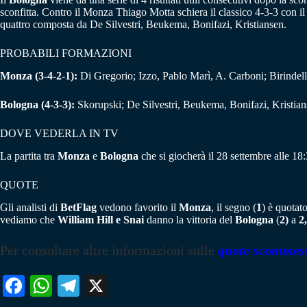
sconfitta. Contro il Monza Thiago Motta schiera il classico 4-3-3 con i
quattro composta da De Silvestri, Beukema, Bonifazi, Kristiansen.
PROBABILI FORMAZIONI
Monza (3-4-2-1):
Di Gregorio; Izzo, Pablo Marì, A. Carboni; Birindell
Bologna (4-3-3):
Skorupski; De Silvestri, Beukema, Bonifazi, Kristian
DOVE VEDERLA IN TV
La partita tra
Monza
e
Bologna
che si giocherà il 28 settembre alle 18
QUOTE
Gli analisti di
BetFlag
vedono favorito il
Monza
, il segno (
1
) è quotat
vediamo che
William Hill e Snai
danno la vittoria del
Bologna
(
2)
a
2
Per consultare altre informazioni sulle
quote scommes
Fa
W
Te
X