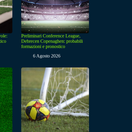
ole:
Preliminari Conference League,
tico
Debrecen Copenaghen: probabili
formazioni e pronostico
6 Agosto 2026