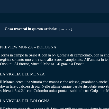
Cosa troverai in questo articolo:
mostra
PREVIEW MONZA – BOLOGNA
Torna in campo la
Serie A
con la 6^ giornata di campionato, con la sfi
registra soltanto uno che risale allo scorso campionato. All’andata in te
Orsolini. Al ritorno, vince il Monza 1-0 grazie a Donati.
LA VIGILIA DEL MONZA
Il
Monza
cerca una vittoria che manca e che adesso, guardando anche la
dovrà fare qualcosa di più. Nelle ultime cinque partite disputate sono s
schiera il 3-4-2-1 con Colombo unica punta e subito dietro Colpani e M
LA VIGILIA DEL BOLOGNA
Il
Bologna
viene da una serie di 4 risultati utili consecutivi dopo la scon