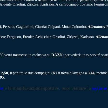
l tridente Orsolini, Zirkzee, Karlsson. A centrocampo troviamo Ferguson
i, Pessina, Gagliardini, Ciurria; Colpani, Mota; Colombo.
Allenatore:
R
sen; Ferguson, Freuler, Aebischer; Orsolini, Zirkzee, Karlsson.
Allenat
:30 verrà trasmessa in esclusiva su
DAZN
: per vederla in tv servirà sc
o
2,50
, il pari tra le due compagini (
X
) si trova a lavagna a
3,44,
mentre l
,95
.
se
e le manifestazioni sportive, puoi visitare la
sezione