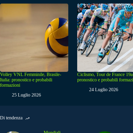
Volley VNL Femminile, Brasile-
Ciclismo, Tour de France 19a
Italia: pronostico e probabili
pronostico e probabili formaz
formazioni
24 Luglio 2026
25 Luglio 2026
Di tendenza
Mondiali