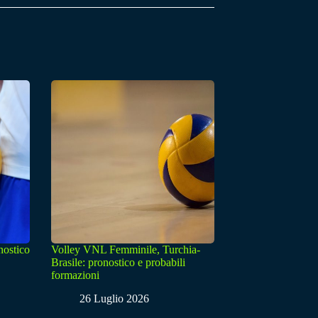
nostico
Volley VNL Femminile, Turchia-
Brasile: pronostico e probabili
formazioni
26 Luglio 2026