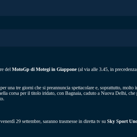
ere del
MotoGp di Motegi in Giappone
(al via alle 3.45, in precedenz
er una tre giorni che si preannuncia spettacolare e, soprattutto, molto im
chi nella corsa per il titolo iridato, con Bagnaia, caduto a Nuova Delhi,
to.
venerdì 29 settembre, saranno trasmesse in diretta tv su
Sky Sport Un