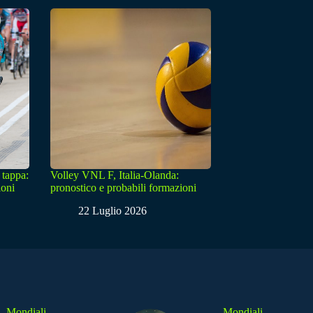
 tappa:
Volley VNL F, Italia-Olanda:
ioni
pronostico e probabili formazioni
22 Luglio 2026
Mondiali
Mondiali