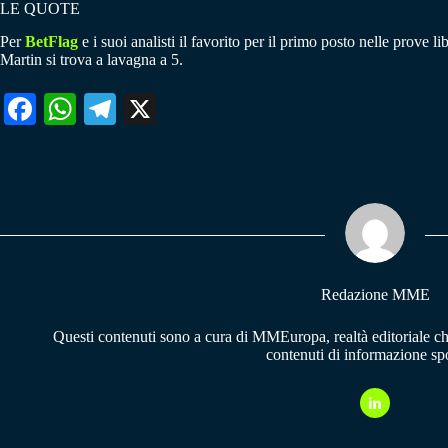
LE QUOTE
Per
BetFlag
e i suoi analisti il favorito per il primo posto nelle prov
Martin si trova a lavagna a 5.
Fa
W
Te
X
ce
ha
le
bo
ts
gr
ok
A
a
pp
m
Redazione MME
Questi contenuti sono a cura di MMEuropa, realtà editoriale c
contenuti di informazione spo