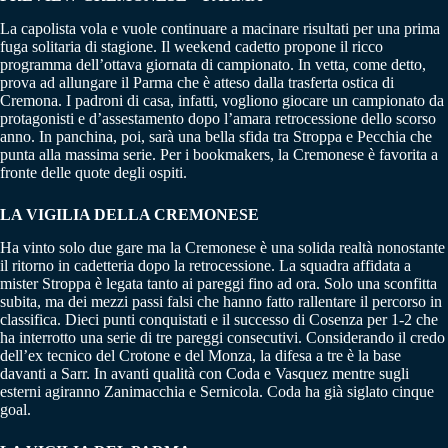
La capolista vola e vuole continuare a macinare risultati per una prima
fuga solitaria di stagione. Il weekend cadetto propone il ricco
programma dell’ottava giornata di campionato. In vetta, come detto,
prova ad allungare il Parma che è atteso dalla trasferta ostica di
Cremona. I padroni di casa, infatti, vogliono giocare un campionato da
protagonisti e d’assestamento dopo l’amara retrocessione dello scorso
anno. In panchina, poi, sarà una bella sfida tra Stroppa e Pecchia che
punta alla massima serie. Per i bookmakers, la Cremonese è favorita a
fronte delle quote degli ospiti.
LA VIGILIA DELLA CREMONESE
Ha vinto solo due gare ma la Cremonese è una solida realtà nonostante
il ritorno in cadetteria dopo la retrocessione. La squadra affidata a
mister Stroppa è legata tanto ai pareggi fino ad ora. Solo una sconfitta
subita, ma dei mezzi passi falsi che hanno fatto rallentare il percorso in
classifica. Dieci punti conquistati e il successo di Cosenza per 1-2 che
ha interrotto una serie di tre pareggi consecutivi. Considerando il credo
dell’ex tecnico del Crotone e del Monza, la difesa a tre è la base
davanti a Sarr. In avanti qualità con Coda e Vasquez mentre sugli
esterni agiranno Zanimacchia e Sernicola. Coda ha già siglato cinque
goal.