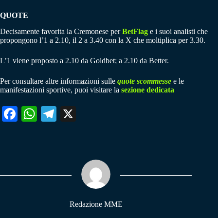
QUOTE
Decisamente favorita la Cremonese per
BetFlag
e i suoi analisti che
propongono l’1 a 2.10, il 2 a 3.40 con la X che moltiplica per 3.30.
L’1 viene proposto a 2.10 da Goldbet; a 2.10 da Better.
Per consultare altre informazioni sulle
quote scommesse
e le
manifestazioni sportive, puoi visitare la
sezione dedicata
Fa
W
Te
X
ce
ha
le
bo
ts
gr
ok
A
a
pp
m
Redazione MME