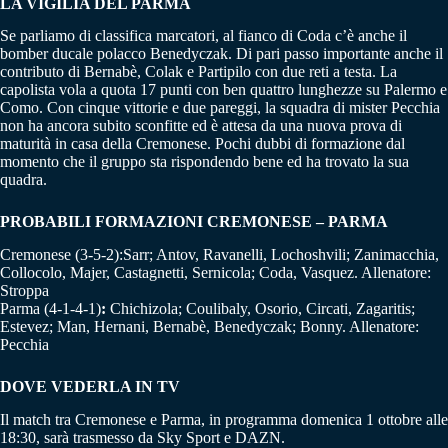
LA VIGILIA DEL PARMA
Se parliamo di classifica marcatori, al fianco di Coda c’è anche il
bomber ducale polacco Benedyczak. Di pari passo importante anche il
contributo di Bernabè, Colak e Partipilo con due reti a testa. La
capolista vola a quota 17 punti con ben quattro lunghezze su Palermo e
Como. Con cinque vittorie e due pareggi, la squadra di mister Pecchia
non ha ancora subito sconfitte ed è attesa da una nuova prova di
maturità in casa della Cremonese. Pochi dubbi di formazione dal
momento che il gruppo sta rispondendo bene ed ha trovato la sua
quadra.
PROBABILI FORMAZIONI CREMONESE – PARMA
Cremonese (3-5-2):Sarr; Antov, Ravanelli, Lochoshvili; Zanimacchia,
Collocolo, Majer, Castagnetti, Sernicola; Coda, Vasquez. Allenatore:
Stroppa
Parma (4-1-4-1)
:
Chichizola; Coulibaly, Osorio, Circati, Zagaritis;
Estevez; Man, Hernani, Bernabè, Benedyczak; Bonny. Allenatore:
Pecchia
DOVE VEDERLA IN TV
Il match tra Cremonese e Parma, in programma domenica 1 ottobre alle
18:30, sarà trasmesso da Sky Sport e DAZN.