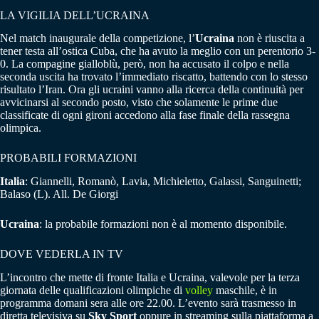
LA VIGILIA DELL’UCRAINA
Nel match inaugurale della competizione, l’
Ucraina
non è riuscita a
tener testa all’ostica Cuba, che ha avuto la meglio con un perentorio 3-
0. La compagine gialloblù, però, non ha accusato il colpo e nella
seconda uscita ha trovato l’immediato riscatto, battendo con lo stesso
risultato l’Iran. Ora gli ucraini vanno alla ricerca della continuità per
avvicinarsi al secondo posto, visto che solamente le prime due
classificate di ogni gironi accedono alla fase finale della rassegna
olimpica.
PROBABILI FORMAZIONI
Italia
: Giannelli, Romanò, Lavia, Michieletto, Galassi, Sanguinetti;
Balaso (L). All. De Giorgi
Ucraina
: la probabile formazioni non è al momento disponibile.
DOVE VEDERLA IN TV
L’incontro che mette di fronte Italia e Ucraina, valevole per la terza
giornata delle qualificazioni olimpiche di
volley
maschile, è in
programma domani sera alle ore 22.00. L’evento sarà trasmesso in
diretta televisiva su
Sky Sport
oppure in streaming sulla piattaforma a