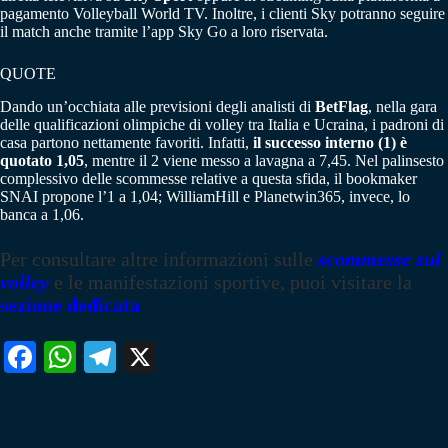
pagamento Volleyball World TV. Inoltre, i clienti Sky potranno seguire
il match anche tramite l’app Sky Go a loro riservata.
QUOTE
Dando un’occhiata alle previsioni degli analisti di
BetFlag
, nella gara
delle qualificazioni olimpiche di volley tra Italia e Ucraina, i padroni di
casa partono nettamente favoriti. Infatti,
il successo interno (1) è
quotato 1,05
, mentre il 2 viene messo a lavagna a 7,45. Nel palinsesto
complessivo delle scommesse relative a questa sfida, il bookmaker
SNAI propone l’1 a 1,04; WilliamHill e Planetwin365, invece, lo
banca a 1,06.
Per consultare altre informazioni sulle
scommesse sul
volley
e le manifestazioni sportive, puoi visitare la
sezione dedicata
Fa
W
Te
X
ce
ha
le
bo
ts
gr