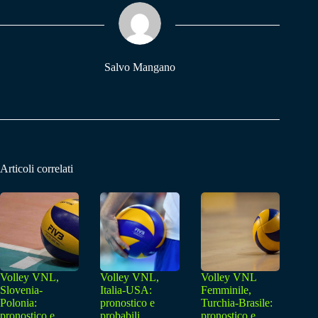
ok
A
a
pp
m
Salvo Mangano
Articoli correlati
Volley VNL,
Volley VNL,
Volley VNL
Slovenia-
Italia-USA:
Femminile,
Polonia:
pronostico e
Turchia-Brasile:
pronostico e
probabili
pronostico e