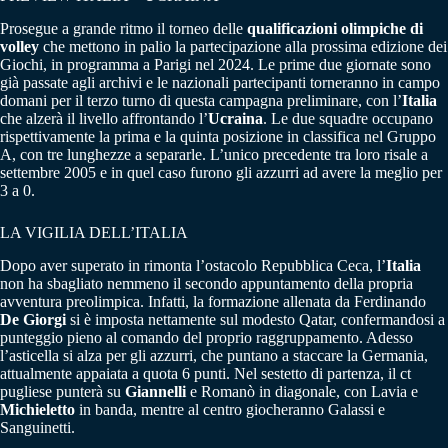
Prosegue a grande ritmo il torneo delle
qualificazioni olimpiche di
volley
che mettono in palio la partecipazione alla prossima edizione dei
Giochi, in programma a Parigi nel 2024. Le prime due giornate sono
già passate agli archivi e le nazionali partecipanti torneranno in campo
domani per il terzo turno di questa campagna preliminare, con l’
Italia
che alzerà il livello affrontando l’
Ucraina
. Le due squadre occupano
rispettivamente la prima e la quinta posizione in classifica nel Gruppo
A, con tre lunghezze a separarle. L’unico precedente tra loro risale a
settembre 2005 e in quel caso furono gli azzurri ad avere la meglio per
3 a 0.
LA VIGILIA DELL’ITALIA
Dopo aver superato in rimonta l’ostacolo Repubblica Ceca, l’
Italia
non ha sbagliato nemmeno il secondo appuntamento della propria
avventura preolimpica. Infatti, la formazione allenata da Ferdinando
De Giorgi
si è imposta nettamente sul modesto Qatar, confermandosi a
punteggio pieno al comando del proprio raggruppamento. Adesso
l’asticella si alza per gli azzurri, che puntano a staccare la Germania,
attualmente appaiata a quota 6 punti. Nel sestetto di partenza, il ct
pugliese punterà su
Giannelli
e Romanò in diagonale, con Lavia e
Michieletto
in banda, mentre al centro giocheranno Galassi e
Sanguinetti.