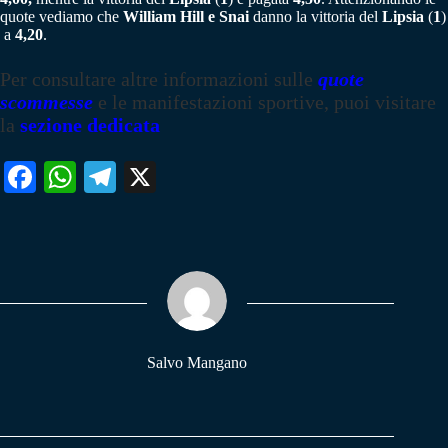
quote vediamo che
William Hill e Snai
danno la vittoria del
Lipsia
(
1
)
a
4,20
.
Per consultare altre informazioni sulle
quote
scommesse
e le manifestazioni sportive, puoi visitare
la
sezione dedicata
Fa
W
Te
X
ce
ha
le
bo
ts
gr
ok
A
a
pp
m
Salvo Mangano