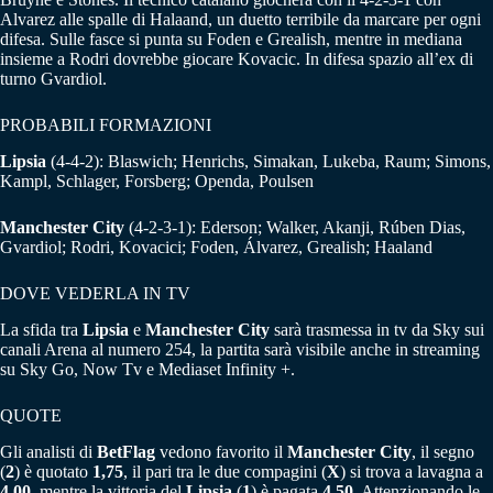
Alvarez alle spalle di Halaand, un duetto terribile da marcare per ogni
difesa. Sulle fasce si punta su Foden e Grealish, mentre in mediana
insieme a Rodri dovrebbe giocare Kovacic. In difesa spazio all’ex di
turno Gvardiol.
PROBABILI FORMAZIONI
Lipsia
(4-4-2): Blaswich; Henrichs, Simakan, Lukeba, Raum; Simons,
Kampl, Schlager, Forsberg; Openda, Poulsen
Manchester City
(4-2-3-1): Ederson; Walker, Akanji, Rúben Dias,
Gvardiol; Rodri, Kovacici; Foden, Álvarez, Grealish; Haaland
DOVE VEDERLA IN TV
La sfida tra
Lipsia
e
Manchester City
sarà trasmessa in tv da Sky sui
canali Arena al numero 254, la partita sarà visibile anche in streaming
su Sky Go, Now Tv e Mediaset Infinity +.
QUOTE
Gli analisti di
BetFlag
vedono favorito il
Manchester City
, il segno
(
2
) è quotato
1,75
, il pari tra le due compagini (
X
) si trova a lavagna a
4,00,
mentre la vittoria del
Lipsia
(
1
) è pagata
4,50
. Attenzionando le