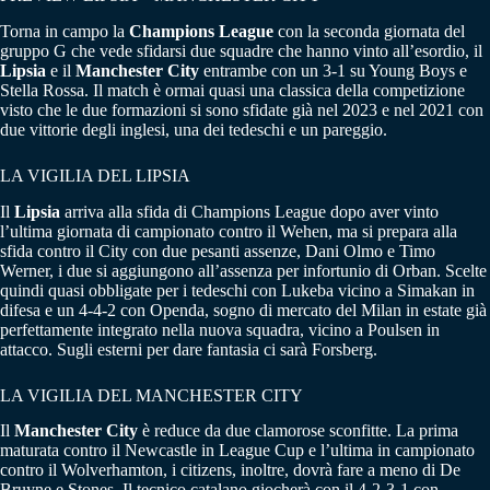
Torna in campo la
Champions League
con la seconda giornata del
gruppo G che vede sfidarsi due squadre che hanno vinto all’esordio, il
Lipsia
e il
Manchester City
entrambe con un 3-1 su Young Boys e
Stella Rossa. Il match è ormai quasi una classica della competizione
visto che le due formazioni si sono sfidate già nel 2023 e nel 2021 con
due vittorie degli inglesi, una dei tedeschi e un pareggio.
LA VIGILIA DEL LIPSIA
Il
Lipsia
arriva alla sfida di Champions League dopo aver vinto
l’ultima giornata di campionato contro il Wehen, ma si prepara alla
sfida contro il City con due pesanti assenze, Dani Olmo e Timo
Werner, i due si aggiungono all’assenza per infortunio di Orban. Scelte
quindi quasi obbligate per i tedeschi con Lukeba vicino a Simakan in
difesa e un 4-4-2 con Openda, sogno di mercato del Milan in estate già
perfettamente integrato nella nuova squadra, vicino a Poulsen in
attacco. Sugli esterni per dare fantasia ci sarà Forsberg.
LA VIGILIA DEL MANCHESTER CITY
Il
Manchester
City
è reduce da due clamorose sconfitte. La prima
maturata contro il Newcastle in League Cup e l’ultima in campionato
contro il Wolverhamton, i citizens, inoltre, dovrà fare a meno di De
Bruyne e Stones. Il tecnico catalano giocherà con il 4-2-3-1 con