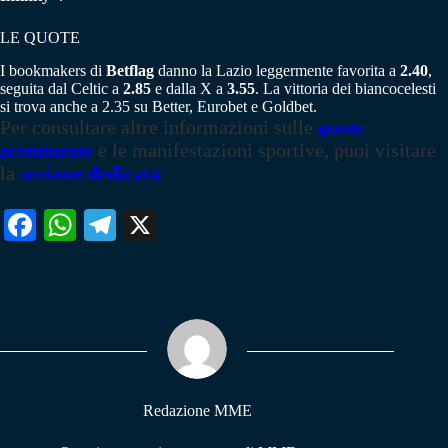
LE QUOTE
I bookmakers di
Betflag
danno la Lazio leggermente favorita a
2.40
,
seguita dal Celtic a
2.85
e dalla X a
3.55
. La vittoria dei biancocelesti
si trova anche a 2.35 su Better, Eurobet e Goldbet.
Per consultare altre informazioni sulle
quote
scommesse
e le manifestazioni sportive, puoi visitare
la
sezione dedicata
Fa
W
Te
X
ce
ha
le
bo
ts
gr
ok
A
a
pp
m
Redazione MME