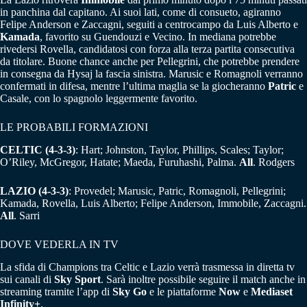
in panchina dal capitano. Ai suoi lati, come di consueto, agiranno
Felipe Anderson e Zaccagni, seguiti a centrocampo da Luis Alberto e
Kamada
, favorito su Guendouzi e Vecino. In mediana potrebbe
rivedersi Rovella, candidatosi con forza alla terza partita consecutiva
da titolare. Buone chance anche per Pellegrini, che potrebbe prendere
in consegna da Hysaj la fascia sinistra. Marusic e Romagnoli verranno
confermati in difesa, mentre l’ultima maglia se la giocheranno
Patric
e
Casale, con lo spagnolo leggermente favorito.
LE PROBABILI FORMAZIONI
CELTIC (4-3-3)
: Hart; Johnston, Taylor, Phillips, Scales; Taylor;
O’Riley, McGregor, Hatate; Maeda, Furuhashi, Palma.
All
. Rodgers
LAZIO (4-3-3)
: Provedel; Marusic, Patric, Romagnoli, Pellegrini;
Kamada, Rovella, Luis Alberto; Felipe Anderson, Immobile, Zaccagni.
All
. Sarri
DOVE VEDERLA IN TV
La sfida di Champions tra Celtic e Lazio verrà trasmessa in diretta tv
sui canali di
Sky Sport
. Sarà inoltre possibile seguire il match anche in
streaming tramite l’app di
Sky Go
e le piattaforme
Now
e
Mediaset
Infinity+
.