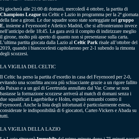
Si giocherà alle 21:00 di domani, mercoledì 4 ottobre, la partita di
Champions League
tra Celtic e Lazio in programma per la 2ª giornata
della fase a gironi. Le due squadre sono state sorteggiate nel
gruppo
E
, insieme a Feyenoord e Atletico Madrid, che si affronteranno invece
nell’anticipo delle 18:45. La gara avrà il compito di indirizzare meglio
il girone, molto più aperto di quanto non si presentasse sulla carta.
L’ultima partita giocata dalla Lazio al
Celtic Park
risale all’ottobre del
2019, quando i biancocelesti capitolarono per 2-1 subendo la rimonta
degli scozzesi.
LA VIGILIA DEL CELTIC
Il Celtic ha perso la partita d’esordio in casa del Feyenoord per 2-0,
evitando una sconfitta ancora più schiacciante grazie a un rigore fallito
da Paixao e a un gol di Geertruida annullato dal Var. Come se non
bastasse la formazione scozzese arriverà al match di domani senza i
due squalificati Lagerbielke e Holm, espulsi entrambi contro il
Feyenoord. Anche la lista degli infortunati è particolarmente estesa,
considerate le indisponibilità di 6 giocatori, Carter-Vickers e Abada su
tutti.
LA VIGILIA DELLA LAZIO
La Lazio ritroverà
Immobile
dal primo minuto dopo i 75 minuti passati