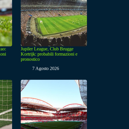
cao:
Jupiler League, Club Brugge
ioni
Kortrijk: probabili formazioni e
pronostico
7 Agosto 2026