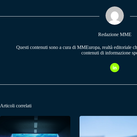
ok
A
a
pp
m
Redazione MME
Questi contenuti sono a cura di MMEuropa, realtà editoriale c
contenuti di informazione spo
Articoli correlati