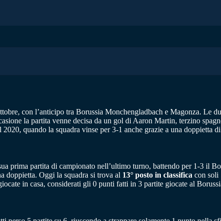
 ottobre, con l’anticipo tra Borussia Monchengladbach e Magonza. Le du
occasione la partita venne decisa da un gol di Aaron Martin, terzino spag
2020, quando la squadra vinse per 3-1 anche grazie a una doppietta di
ua prima partita di campionato nell’ultimo turno, battendo per 1-3 il Bo
na doppietta. Oggi la squadra si trova al
13° posto in classifica
con soli 
te in casa, considerati gli 0 punti fatti in 3 partite giocate al Borussi
tti perso 5 partite su 6, riuscendo a strappare solamente 1 punto nella s