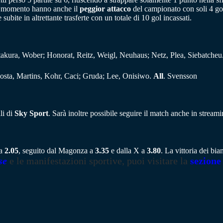
 il momento hanno anche il
peggior attacco
del campionato con soli 4 gol 
ubite in altrettante trasferte con un totale di 10 gol incassati.
 Itakura, Wober; Honorat, Reitz, Weigl, Neuhaus; Netz, Plea, Siebatcheu
osta, Martins, Kohr, Caci; Gruda; Lee, Onisiwo.
All
. Svensson
li di
Sky Sport
. Sarà inoltre possibile seguire il match anche in stream
 a
2.05
, seguito dal Magonza a
3.35
e dalla X a
3.80
. La vittoria dei b
se
e le manifestazioni sportive, puoi visitare la
sezione