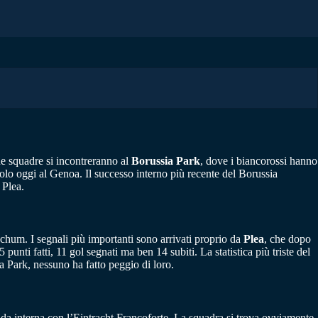
e squadre si incontreranno al
Borussia Park
, dove i biancorossi hanno
nolo oggi al Genoa. Il successo interno più recente del Borussia
 Plea.
chum. I segnali più importanti sono arrivati proprio da
Plea
, che dopo
5 punti fatti, 11 gol segnati ma ben 14 subiti. La statistica più triste del
a Park, nessuno ha fatto peggio di loro.
fida interna con l’Eintracht Francoforte. La squadra si trova ovviamente