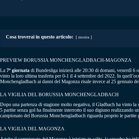
Cosa troverai in questo articolo:
mostra
PREVIEW BORUSSIA MONCHENGLADBACH-MAGONZA
La
7ª giornata
di Bundesliga inizierà alle 20:30 di domani, venerdì 6
vinto la loro ultima trasferta per 0-1 il 4 settembre del 2022. In quell’
Monchengladbach ai danni del Magonza risale invece al 25 gennaio del 
LA VIGILIA DEL BORUSSIA MONCHENGLADBACH
Dopo una partenza di stagione molto negativa, il Gladbach ha vinto la s
5 partite senza gol ha finalmente interrotto il suo digiuno realizzando u
campionato del Borussia Monchengladbach riguarda proprio le partite gioca
LA VIGILIA DEL MAGONZA
Anche il campionato del Magonza è iniziato in salita, la squadra ha infa