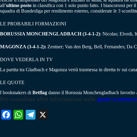
all’
ultimo posto
in classifica con 1 solo punto fatto. I biancorossi per
squadra di Bundesliga per rendimento esterno, considerate le 3 sconfitte s
LE PROBABILI FORMAZIONI
BORUSSIA MONCHENGLADBACH (3-4-1-2)
: Nicolas; Elvedi,
MAGONZA (3-4-1-2):
Zentner; Van den Berg, Bell, Fernandes; Da C
DOVE VEDERLA IN TV
La partita tra Gladbach e Magonza verrà trasmessa in diretta tv sui cana
LE QUOTE
I bookmakers di
Betflag
danno il Borussia Monchengladbach favorito
Per consultare altre informazioni sulle
quote scommes
Fa
W
Te
X
ce
ha
le
bo
ts
gr