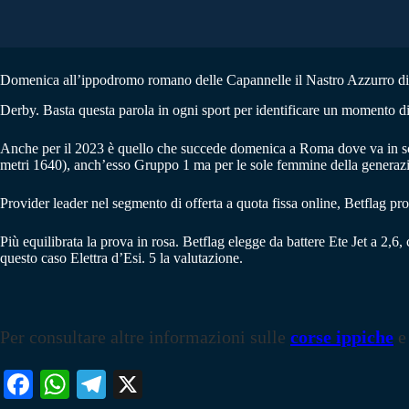
Domenica all’ippodromo romano delle Capannelle il Nastro Azzurro di tr
Derby. Basta questa parola in ogni sport per identificare un momento div
Anche per il 2023 è quello che succede domenica a Roma dove va in sce
metri 1640), anch’esso Gruppo 1 ma per le sole femmine della generaz
Provider leader nel segmento di offerta a quota fissa online, Betflag pr
Più equilibrata la prova in rosa. Betflag elegge da battere Ete Jet a 2
questo caso Elettra d’Esi. 5 la valutazione.
Per consultare altre informazioni sulle
corse ippiche
e
Fa
W
Te
X