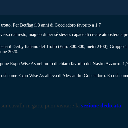
otto. Per Betflag il 3 anni di Gocciadoro favorito a 1,7
erso dal resto, magico di per sé stesso, capace di creare atmosfera a pr
na il Derby Italiano del Trotto (Euro 800.800, metri 2100), Gruppo 1 r
ione 2020.
opone Expo Wise As nel ruolo di chiaro favorito del Nastro Azzurro. 1,7 l
,6, così come Expo Wise As allieva di Alessandro Gocciadoro. E così com
 sui cavalli in gara, puoi visitare la
sezione dedicata