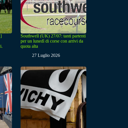
]
Southwell (UK) 27/07: tanti partenti
per un lunedì di corse con arrivi da
i.
quota alta
27 Luglio 2026