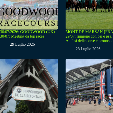
30/07/2026: GOODWOOD (UK)
MONT DE MARSAN [FRA
30/07: Meeting da top races
29/07: riunione con psi e psa.
Analisi delle corse e pronostic
29 Luglio 2026
28 Luglio 2026