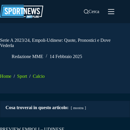
Salta
al
Cerca
contenuto
Serie A 2023/24, Empoli-Udinese: Quote, Pronostici e Dove
Vederla
Redazione MME
14 Febbraio 2025
Home
/
Sport
/
Calcio
Cosa troverai in questo articolo:
mostra
PREVIEW EMPOLI – UDINESE