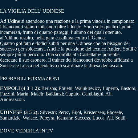
LA VIGILIA DELL’ UDINESE
Ad
Udine
si attendono una reazione e la prima vittoria in campionato.
I bianconeri stanno faticando oltre il lecito. Sono solo quattro i punti
incamerati, frutto di quattro pareggi, l’ultimo dei quali ottenuto,
all’ultimo respiro, nella gara casalinga contro il Genoa.
Quattro gol fatti e dodici subiti per una Udinese che ha bisogno del
successo per sbloccarsi. Anche la posizione del tecnico Andera Sottil è
sempre più in pericolo. Una sconfitta al «Castellani» potrebbe
decretare il suo esonero. Il trainer dei bianconeri dovrebbe affidarsi a
Success e Lucca nel tentativo di scardinare la difesa dei toscani.
PROBABILI FORMAZIONI
EMPOLI (4-3-1-2)
: Berisha; Ebuehi, Walukiewicz, Luperto, Bastoni;
Fazzini, Marin, Maleh; Baldanzi; Caputo, Cambiaghi. All.
Andreazzoli.
UDINESE (3-5-2):
Silvestri; Perez, Bijol, Kristensen; Ebosele,
Samardzic, Walace, Pereyra, Kamara; Success, Lucca. All. Sottil.
DOVE VEDERLA IN TV