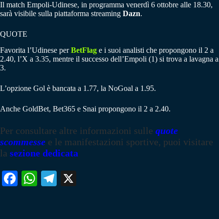
Il match Empoli-Udinese, in programma venerdì 6 ottobre alle 18.30,
sarà visibile sulla piattaforma streaming
Dazn
.
QUOTE
Favorita l’Udinese per
BetFlag
e i suoi analisti che propongono il 2 a
2.40, l’X a 3.35, mentre il successo dell’Empoli (1) si trova a lavagna a
3.
L’opzione Gol è bancata a 1.77, la NoGoal a 1.95.
Anche GoldBet, Bet365 e Snai propongono il 2 a 2.40.
Per consultare altre informazioni sulle
quote
scommesse
e le manifestazioni sportive, puoi visitare
la
sezione dedicata
Fa
W
Te
X
ce
ha
le
bo
ts
gr