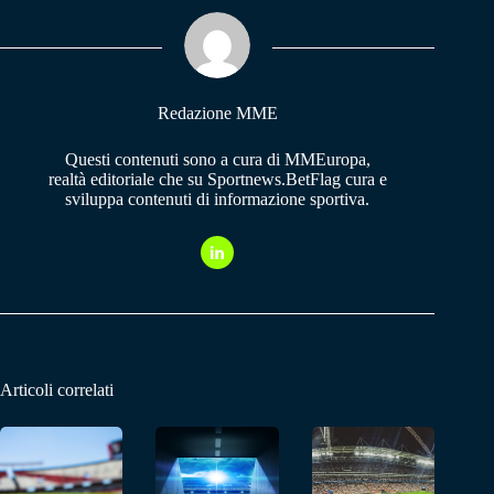
ok
A
a
pp
m
Redazione MME
Questi contenuti sono a cura di MMEuropa,
realtà editoriale che su Sportnews.BetFlag cura e
sviluppa contenuti di informazione sportiva.
Articoli correlati