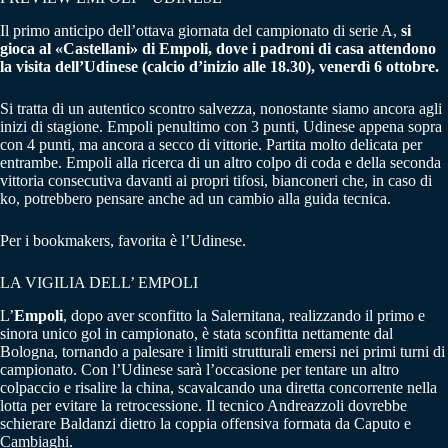
Il primo anticipo dell’ottava giornata del campionato di serie A,
si
gioca al «Castellani» di Empoli, dove i padroni di casa attendono
la visita dell’Udinese (calcio d’inizio alle 18.30), venerdì 6 ottobre.
Si tratta di un autentico scontro salvezza, nonostante siamo ancora agli
inizi di stagione. Empoli penultimo con 3 punti, Udinese appena sopra
con 4 punti, ma ancora a secco di vittorie. Partita molto delicata per
entrambe. Empoli alla ricerca di un altro colpo di coda e della seconda
vittoria consecutiva davanti ai propri tifosi, bianconeri che, in caso di
ko, potrebbero pensare anche ad un cambio alla guida tecnica.
Per i bookmakers, favorita è l’Udinese.
LA VIGILIA DELL’ EMPOLI
L’
Empoli
, dopo aver sconfitto la Salernitana, realizzando il primo e
sinora unico gol in campionato, è stata sconfitta nettamente dal
Bologna, tornando a palesare i limiti strutturali emersi nei primi turni di
campionato. Con l’Udinese sarà l’occasione per tentare un altro
colpaccio e risalire la china, scavalcando una diretta concorrente nella
lotta per evitare la retrocessione. Il tecnico Andreazzoli dovrebbe
schierare Baldanzi dietro la coppia offensiva formata da Caputo e
Cambiaghi.