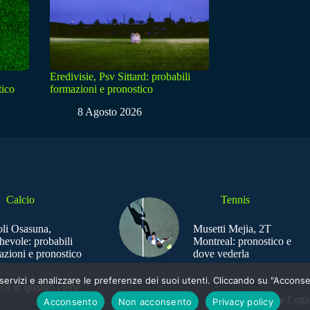
Eredivisie, Psv Sittard: probabili
tico
formazioni e pronostico
8 Agosto 2026
Calcio
Tennis
li Osasuna,
Musetti Mejia, 2T
hevole: probabili
Montreal: pronostico e
azioni e pronostico
dove vederla
e i servizi e analizzare le preferenze dei suoi utenti. Cliccando su "Acco
ica in quanto viene
Sede Legal
Acconsento
Non acconsento
Privacy policy