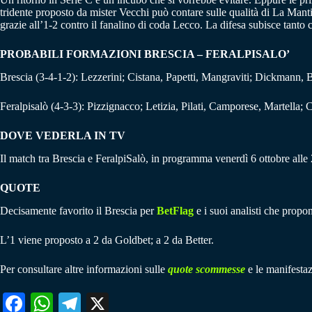
tridente proposto da mister Vecchi può contare sulle qualità di La Manti
grazie all’1-2 contro il fanalino di coda Lecco. La difesa subisce tanto c
PROBABILI FORMAZIONI BRESCIA – FERALPISALO’
Brescia (3-4-1-2): Lezzerini; Cistana, Papetti, Mangraviti; Dickmann, Bi
Feralpisalò (4-3-3): Pizzignacco; Letizia, Pilati, Camporese, Martella; C
DOVE VEDERLA IN TV
Il match tra Brescia e FeralpiSalò, in programma venerdì 6 ottobre al
QUOTE
Decisamente favorito il Brescia per
BetFlag
e i suoi analisti che propo
L’1 viene proposto a 2 da Goldbet; a 2 da Better.
Per consultare altre informazioni sulle
quote scommesse
e le manifestaz
Fa
W
Te
X