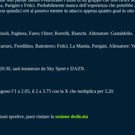
a, Parigini e Felici. Probabilmente manca dell’esperienza che potrebbe ar
on quindici reti al passivo mentre in attacco appena quattro goal in otto 
soli, Paghera, Fares; Olzer; Borrelli, Bianchi. Allenatore: Gastaldello.
arraro, Fiordilino, Balestrero; Felici, La Mantia, Parigini. Allenatore: V
le 20:30, sarà trasmesso da Sky Sport e DAZN.
ngono l’1 a 2.05, il 2 a 3.75 con la X che moltiplica per 3.20.
ioni sportive, puoi visitare la
sezione dedicata