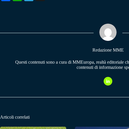
ce
ha
le
bo
ts
gr
ok
A
a
pp
m
Redazione MME
Questi contenuti sono a cura di MMEuropa, realtà editoriale c
contenuti di informazione spo
Articoli correlati