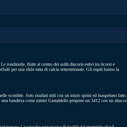
ondinelle, finite al centro dei soliti discorsi estivi tra ricorsi e
Salò per una sfida tutta di calcio settentrionale. Gli ospiti hanno la
e sconfitte. Solo risultati utili con un inizio sprint ed inaspettato fatto
a di una bandiera come mister Gastaldello propone un 3412 con un attacco
 ad ingranare. La squadra non manca di qualità dal momento che il