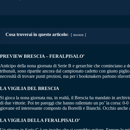
Cosa troverai in questo articolo:
mostra
PREVIEW BRESCIA – FERALPISALO’
Anticipo della nona giornata di Serie B e gerarchie che cominciano a deline
tribunali, sono ripartite ancora dal campionato cadetto con giusto piglio
necessità di trovare punti preziosi, ma per i bookmakers partono sfavorit
LA VIGILIA DEL BRESCIA
Si gioca la nona giornata ma, in realtà, il Brescia ha mandato in archivio 
di due vittorie. Poi tre pareggi che hanno rallentato un po’ la corsa: 0
giovane ed interessante composto da Borrelli e Bianchi. Occhio anche al 
LA VIGILIA DELLA FERALPISALO’
Un ritorno in Serie C è un incubo che si vorrebbe evitare. Eppure le pr