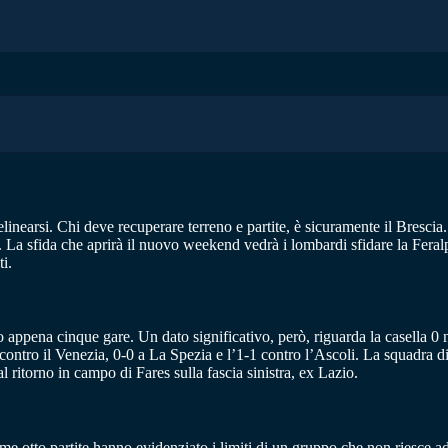
arsi. Chi deve recuperare terreno e partite, è sicuramente il Brescia. Le r
. La sfida che aprirà il nuovo weekend vedrà i lombardi sfidare la Feralpi
i.
appena cinque gare. Un dato significativo, però, riguarda la casella 0 nell
-0 contro il Venezia, 0-0 a La Spezia e l’1-1 contro l’Ascoli. La squadr
ritorno in campo di Fares sulla fascia sinistra, ex Lazio.
ime otto partite hanno evidenziato i limiti di un gruppo che non riesce