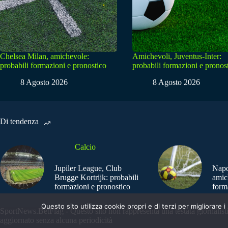
Chelsea Milan, amichevole:
Amichevoli, Juventus-Inter:
probabili formazioni e pronostico
probabili formazioni e pronos
8 Agosto 2026
8 Agosto 2026
Di tendenza
Calcio
Jupiler League, Club
Napo
Brugge Kortrijk: probabili
amic
formazioni e pronostico
form
Questo sito utilizza cookie propri e di terzi per migliorar
SportNews.BetFlag - Questo sito non rappresenta una testata giornalist
aggiornato senza alcuna periodicità