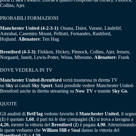
Collins, Ajer.
PROBABILI FORMAZIONI
Manchester United
(4-2-3-1)
: Onana, Dalot, Varane, Lindelöf,
Amrabat, Casemiro Mount, Pellistri, Fernandes, Rashford,
Hojlund.
Allenatore
: Ten Hag
Brentford
(4-3-3)
: Flekken, Hickey, Pinnock, Collins, Ajer, Jensen,
Norgaard, Janelt, Lewis-Potter, Wissa, Mbeumo.
Allenatore
: Frank
DOVE VEDERLA IN TV
Manchester United-Brentford
verrá trasmessa in diretta TV
su
Sky
ai canali
Sky Sport
. Sarà possibile vedere Manchester United-
Brentford anche in diretta streaming su
Now TV
e tramite
Sky Go
.
QUOTE
Gli analisti di
BetFlag
vedono favorito il
Manchester
United
, il segno
(
1
) è quotato
1,60
, il pari tra le due compagini (
X
) si trova a lavagna a
4,20,
mentre la vittoria del
Brentford
(
2
) è pagata
4,90
. Attenzionando
le quote vediamo che
William Hill e Snai
danno la vittoria del
Brentford
(
2
) a
4,50
.