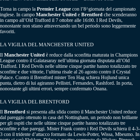
Torna in campo la
Premier
League
con l’8^giornata del campionato
inglese. In campo
Manchester
United
e
Brentford
che scenderanno
in campo all’Old Trafford il 7 ottobre alle 16:00. I Red Devils,
nonostante non stiano attraversando un bel periodo sono leggermente
favoriti.
LA VIGILIA DEL MANCHESTER UNITED
Il
Manchester
United
è reduce dalla sconfitta maturata in Champions
League contro il Galatasaray nell’ultima giornata disputata all’Old
Trafford. I Red Devils nelle ultime cinque partite hanno totalizzato tre
sconfitte e due vittorie, l’ultima risale al 26 agosto contro il Crystal
Palace. Contro il Brentford mister Ten Hag schiera Hojlund unica
punta, dietro di lui agiranno Pellistri, Fernandes, Rashford. In porta,
nonostante gli ultimi errori, sempre confermato Onana.
LA VIGILIA DEL BRENTFORD
Il
Brentford
si presenta alla sfida contro il Manchester United reduce
dal pareggio ottenuto in casa del Nottingham, un periodo non brillante
per gli ospiti che nelle ultime cinque partite hanno totalizzato tre
sconfitte e due pareggi. Mister Frank contro i Red Devils schiera il 4-3-
3 con il tridente d’attacco formato da Lewis-Potter, Wissa, Mbeumo. In
porta ci sarà Flekken. Difesa a quattro composto da Hickey, Pinnock,