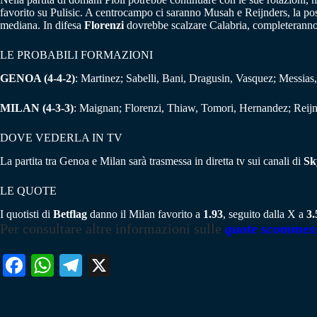
favorito su Pulisic. A centrocampo ci saranno Musah e Reijnders, la posi
mediana. In difesa
Florenzi
dovrebbe scalzare Calabria, completeranno
LE PROBABILI FORMAZIONI
GENOA (4-4-2)
: Martinez; Sabelli, Bani, Dragusin, Vasquez; Messi
MILAN (4-3-3)
: Maignan; Florenzi, Thiaw, Tomori, Hernandez; Rei
DOVE VEDERLA IN TV
La partita tra Genoa e Milan sarà trasmessa in diretta tv sui canali di
Sk
LE QUOTE
I quotisti di
Betflag
danno il Milan favorito a
1.93
, seguito dalla X a
3.
Per consultare altre informazioni sulle
quote scommes
Fa
W
Te
X
ce
ha
le
bo
ts
gr