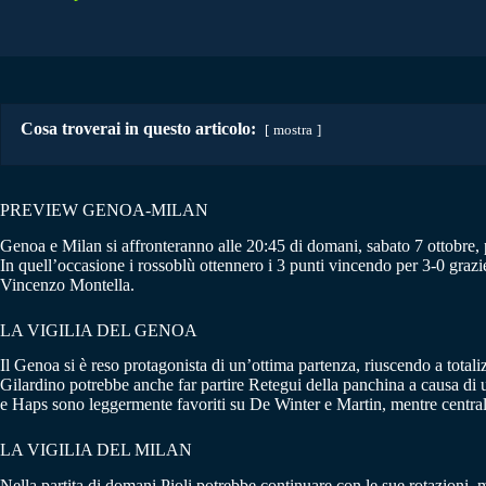
Cosa troverai in questo articolo:
mostra
PREVIEW GENOA-MILAN
Genoa e Milan si affronteranno alle 20:45 di domani, sabato 7 ottobre, p
In quell’occasione i rossoblù ottennero i 3 punti vincendo per 3-0 grazie
Vincenzo Montella.
LA VIGILIA DEL GENOA
Il Genoa si è reso protagonista di un’ottima partenza, riuscendo a totali
Gilardino potrebbe anche far partire Retegui della panchina a causa di 
e Haps sono leggermente favoriti su De Winter e Martin, mentre centr
LA VIGILIA DEL MILAN
Nella partita di domani Pioli potrebbe continuare con le sue rotazioni