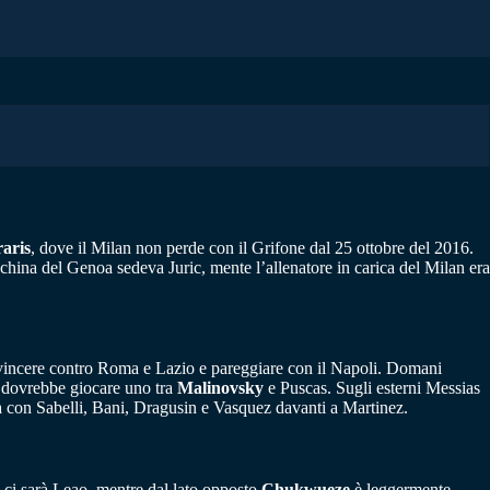
aris
, dove il Milan non perde con il Grifone dal 25 ottobre del 2016.
nchina del Genoa sedeva Juric, mente l’allenatore in carica del Milan era
isti vincere contro Roma e Lazio e pareggiare con il Napoli. Domani
dovrebbe giocare uno tra
Malinovsky
e Puscas. Sugli esterni Messias
 con Sabelli, Bani, Dragusin e Vasquez davanti a Martinez.
 ci sarà Leao, mentre dal lato opposto
Chukwueze
è leggermente