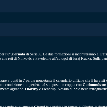
er l’
8ª giornata
di Serie A. Le due formazioni si incontreranno al
Ferr
 alle reti di Ninkovic e Pavoletti e all’autogol di Juraj Kucka. Sulla pa
zzare 8 punti in 7 partite nonostante il calendario difficile che li ha v
una condizione non perfetta, al suo posto in coppia con
Gudmundsson
almente agiranno
Thorsby
e Frendrup. Nessun dubbio nella retroguardia
, mandando nuovamente Giroud in panchina in favore di Okafor. A destra