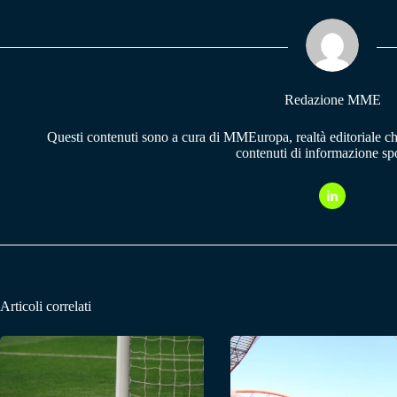
ok
A
a
pp
m
Redazione MME
Questi contenuti sono a cura di MMEuropa, realtà editoriale c
contenuti di informazione spo
Articoli correlati