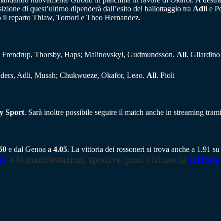
zione di quest’ultimo dipenderà dall’esito del ballottaggio tra
Adli
e Po
 il reparto Thiaw, Tomori e Theo Hernandez.
as, Frendrup, Thorsby, Haps; Malinovskyi, Gudmundsson.
All
. Gilardino
jnders, Adli, Musah; Chukwueze, Okafor, Leao.
All
. Pioli
y Sport
. Sarà inoltre possibile seguire il match anche in streaming tram
50
e dal Genoa a
4.05
. La vittoria dei rossoneri si trova anche a 1.91 s
se
e le manifestazioni sportive, puoi visitare la
sezione