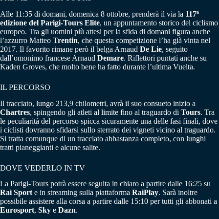
Alle 11:35 di domani, domenica 8 ottobre, prenderà il via la
117ª
edizione del Parigi-Tours Elite
, un appuntamento storico del ciclismo
europeo. Tra gli uomini più attesi per la sfida di domani figura anche
l’azzurro Matteo
Trentin
, che questa competizione l’ha già vinta nel
2017. Il favorito rimane però il belga Arnaud
De Lie
, seguito
dall’omonimo francese Arnaud
Demare
. Riflettori puntati anche su
Kaden Groves, che molto bene ha fatto durante l’ultima Vuelta.
IL PERCORSO
Il tracciato, lungo 213,9 chilometri, avrà il suo consueto inizio a
Chartres
, spingendo gli atleti al limite fino al traguardo di
Tours
. Tra
le peculiarità del percorso spicca sicuramente una delle fasi finali, dove
i ciclisti dovranno sfidarsi sullo sterrato dei vigneti vicino al traguardo.
Si tratta comunque di un tracciato abbastanza completo, con lunghi
tratti pianeggianti e alcune salite.
DOVE VEDERLO IN TV
La Parigi-Tours potrà essere seguita in chiaro a partire dalle 16:25 su
Rai Sport
e in streaming sulla piattaforma
RaiPlay
. Sarà inoltre
possibile assistere alla corsa a partire dalle 15:10 per tutti gli abbonati a
Eurosport
,
Sky
e
Dazn
.