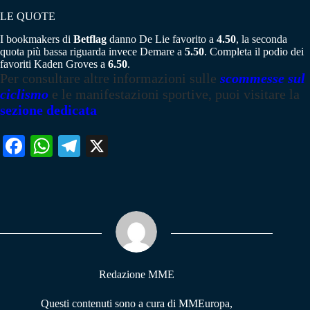
LE QUOTE
I bookmakers di
Betflag
danno De Lie favorito a
4.50
, la seconda
quota più bassa riguarda invece Demare a
5.50
. Completa il podio dei
favoriti Kaden Groves a
6.50
.
Per consultare altre informazioni sulle
scommesse sul
ciclismo
e le manifestazioni sportive, puoi visitare la
sezione dedicata
Fa
W
Te
X
ce
ha
le
bo
ts
gr
ok
A
a
pp
m
Redazione MME
Questi contenuti sono a cura di MMEuropa,