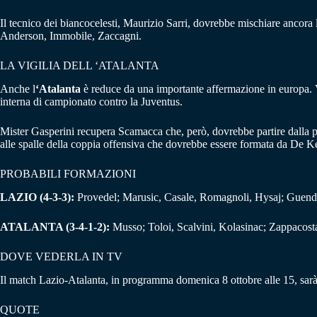
Il tecnico dei biancocelesti, Maurizio Sarri, dovrebbe mischiare ancora 
Anderson, Immobile, Zaccagni.
LA VIGILIA DELL ‘ATALANTA
Anche l
‘Atalanta
è reduce da una importante affermazione in europa. Vit
interna di campionato contro la Juventus.
Mister Gasperini recupera Scamacca che, però, dovrebbe partire dalla pa
alle spalle della coppia offensiva che dovrebbe essere formata da De 
PROBABILI FORMAZIONI
LAZIO (4-3-3):
Provedel; Marusic, Casale, Romagnoli, Hysaj; Guendouz
ATALANTA (3-4-1-2):
Musso; Toloi, Scalvini, Kolasinac; Zappacos
DOVE VEDERLA IN TV
Il match Lazio-Atalanta, in programma domenica 8 ottobre alle 15, sarà 
QUOTE