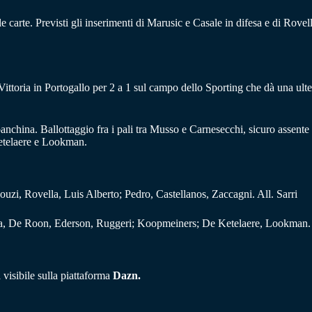
le carte. Previsti gli inserimenti di Marusic e Casale in difesa e di Rov
toria in Portogallo per 2 a 1 sul campo dello Sporting che dà una ulteri
nchina. Ballottaggio fra i pali tra Musso e Carnesecchi, sicuro assente 
Ketelaere e Lookman.
i, Rovella, Luis Alberto; Pedro, Castellanos, Zaccagni. All. Sarri
ta, De Roon, Ederson, Ruggeri; Koopmeiners; De Ketelaere, Lookman. 
visibile sulla piattaforma
Dazn.