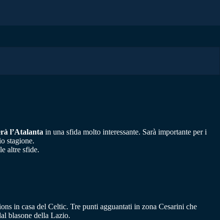
rà l’Atalanta
in una sfida molto interessante. Sarà importante per i
zio stagione.
e altre sfide.
pions in casa del Celtic. Tre punti agguantati in zona Cesarini che
dal blasone della Lazio.