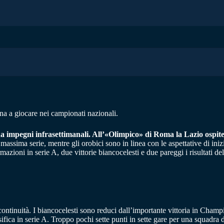
na a giocare nei campionati nazionali.
a impegni infrasettimanali. All’«Olimpico» di Roma la Lazio ospite
 in massima serie, mentre gli orobici sono in linea con le aspettative di ini
zioni in serie A, due vittorie biancocelesti e due pareggi i risultati dell
 continuità. I biancocelesti sono reduci dall’importante vittoria in Cham
ssifica in serie A. Troppo pochi sette punti in sette gare per una squadra 