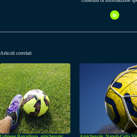
contenuti di informazione spo
Articoli correlati
Udinese Barcellona, amichevole:
Amichevole, Napoli-Celta Vi