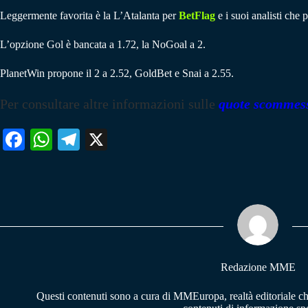
Leggermente favorita è la L’Atalanta per
BetFlag
e i suoi analisti che 
L’opzione Gol è bancata a 1.72, la NoGoal a 2.
PlanetWin propone il 2 a 2.52, GoldBet e Snai a 2.55.
Per consultare altre informazioni sulle
quote scommes
Fa
W
Te
X
ce
ha
le
bo
ts
gr
ok
A
a
pp
m
Redazione MME
Questi contenuti sono a cura di MMEuropa, realtà editoriale c