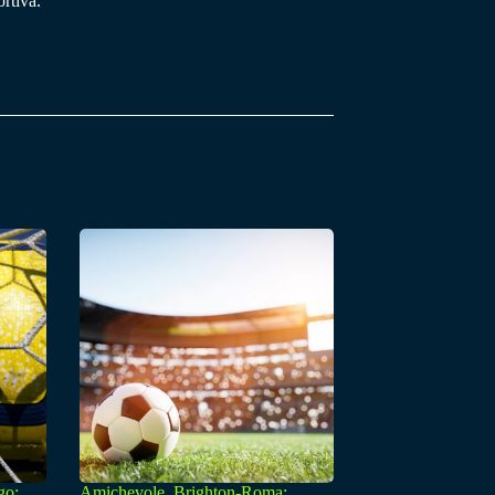
rtiva.
go:
Amichevole, Brighton-Roma: