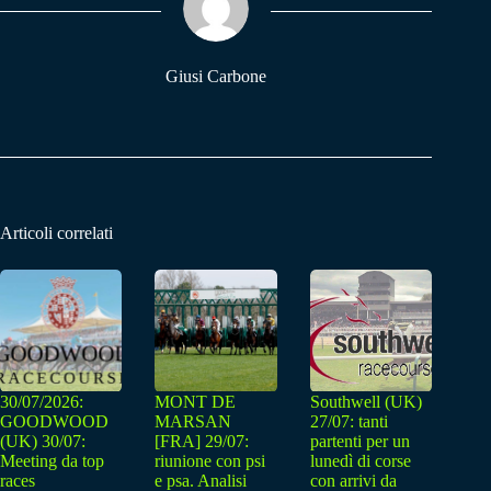
pp
m
Giusi Carbone
Articoli correlati
30/07/2026:
MONT DE
Southwell (UK)
GOODWOOD
MARSAN
27/07: tanti
(UK) 30/07:
[FRA] 29/07:
partenti per un
Meeting da top
riunione con psi
lunedì di corse
races
e psa. Analisi
con arrivi da