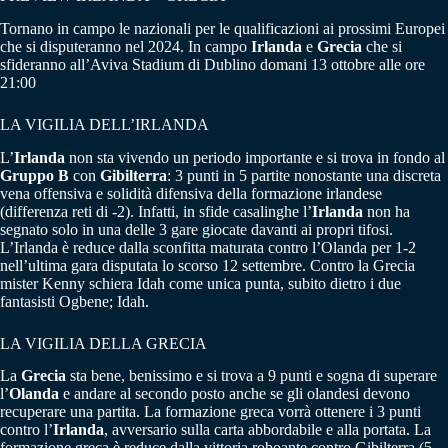
Tornano in campo le nazionali per le qualificazioni ai prossimi Europei
che si disputeranno nel 2024. In campo
Irlanda
e
Grecia
che si
sfideranno all’Aviva Stadium di Dublino domani 13 ottobre alle ore
21:00
LA VIGILIA DELL’IRLANDA
L’
Irlanda
non sta vivendo un periodo importante e si trova in fondo al
Gruppo B
con
Gibilterra
: 3 punti in 5 partite nonostante una discreta
vena offensiva e solidità difensiva della formazione irlandese
(differenza reti di -2). Infatti, in sfide casalinghe l’
Irlanda
non ha
segnato solo in una delle 3 gare giocate davanti ai propri tifosi.
L’Irlanda è reduce dalla sconfitta maturata contro l’Olanda per 1-2
nell’ultima gara disputata lo scorso 12 settembre. Contro la Grecia
mister Kenny schiera Idah come unica punta, subito dietro i due
fantasisti Ogbene; Idah.
LA VIGILIA DELLA GRECIA
La
Grecia
sta bene, benissimo e si trova a 9 punti e sogna di superare
l’
Olanda
e andare al secondo posto anche se gli olandesi devono
recuperare una partita. La formazione greca vorrà ottenere i 3 punti
contro l’
Irlanda
, avversario sulla carta abbordabile e alla portata. La
formazione greca è reduce dalla vittoria roboante contro Gibilterra (5-