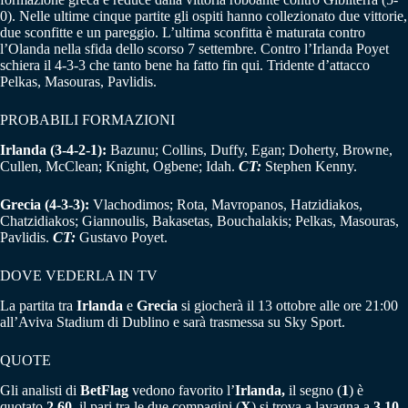
0). Nelle ultime cinque partite gli ospiti hanno collezionato due vittorie,
due sconfitte e un pareggio. L’ultima sconfitta è maturata contro
l’Olanda nella sfida dello scorso 7 settembre. Contro l’Irlanda Poyet
schiera il 4-3-3 che tanto bene ha fatto fin qui. Tridente d’attacco
Pelkas, Masouras, Pavlidis.
PROBABILI FORMAZIONI
Irlanda (3-4-2-1):
Bazunu; Collins, Duffy, Egan; Doherty, Browne,
Cullen, McClean; Knight, Ogbene; Idah.
CT:
Stephen Kenny.
Grecia (4-3-3):
Vlachodimos; Rota, Mavropanos, Hatzidiakos,
Chatzidiakos; Giannoulis, Bakasetas, Bouchalakis; Pelkas, Masouras,
Pavlidis.
CT:
Gustavo Poyet.
DOVE VEDERLA IN TV
La partita tra
Irlanda
e
Grecia
si giocherà il 13 ottobre alle ore 21:00
all’Aviva Stadium di Dublino e sarà trasmessa su Sky Sport.
QUOTE
Gli analisti di
BetFlag
vedono favorito l’
Irlanda,
il segno (
1
) è
quotato
2,60
, il pari tra le due compagini (
X
) si trova a lavagna a
3,10,