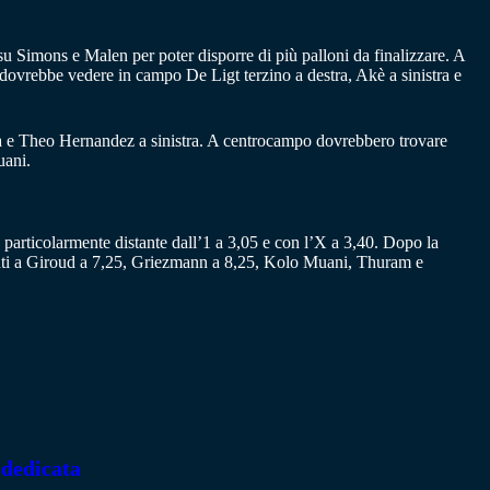
su Simons e Malen per poter disporre di più palloni da finalizzare. A
o dovrebbe vedere in campo De Ligt terzino a destra, Akè a sinistra e
ra e Theo Hernandez a sinistra. A centrocampo dovrebbero trovare
uani.
on particolarmente distante dall’1 a 3,05 e con l’X a 3,40. Dopo la
avanti a Giroud a 7,25, Griezmann a 8,25, Kolo Muani, Thuram e
 dedicata