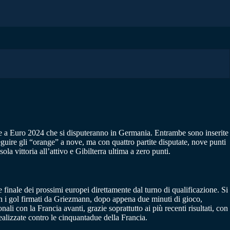
ione a Euro 2024 che si disputeranno in Germania. Entrambe sono inserite
seguire gli “orange” a nove, ma con quattro partite disputate, nove punti
ola vittoria all’attivo e Gibilterra ultima a zero punti.
 finale dei prossimi europei direttamente dal turno di qualificazione. Si
 con i gol firmati da Griezmann, dopo appena due minuti di gioco,
li con la Francia avanti, grazie soprattutto ai più recenti risultati, con
 realizzate contro le cinquantadue della Francia.