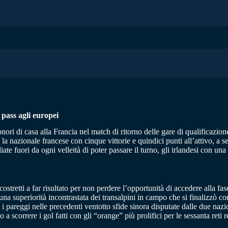
 pass agli europei
onori di casa alla Francia nel match di ritorno delle gare di qualificaz
 la nazionale francese con cinque vittorie e quindici punti all’attivo, a 
ate fuori da ogni velleità di poter passare il turno, gli irlandesi con una s
tretti a far risultato per non perdere l’opportunità di accedere alla fase
o una superiorità incontrastata dei transalpini in campo che si finalizzò
pareggi nelle precedenti ventotto sfide sinora disputate dalle due naziona
o a scorrere i gol fatti con gli “orange” più prolifici per le sessanta reti