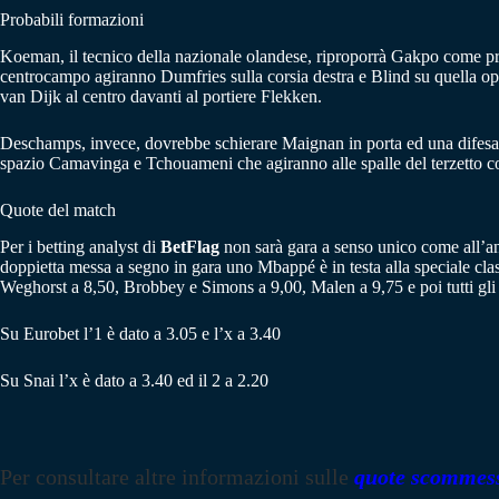
Probabili formazioni
Koeman, il tecnico della nazionale olandese, riproporrà Gakpo come prin
centrocampo agiranno Dumfries sulla corsia destra e Blind su quella oppo
van Dijk al centro davanti al portiere Flekken.
Deschamps, invece, dovrebbe schierare Maignan in porta ed una difesa a
spazio Camavinga e Tchouameni che agiranno alle spalle del terzett
Quote del match
Per i betting analyst di
BetFlag
non sarà gara a senso unico come all’
doppietta messa a segno in gara uno Mbappé è in testa alla speciale cl
Weghorst a 8,50, Brobbey e Simons a 9,00, Malen a 9,75 e poi tutti gli a
Su Eurobet l’1 è dato a 3.05 e l’x a 3.40
Su Snai l’x è dato a 3.40 ed il 2 a 2.20
Per consultare altre informazioni sulle
quote scommes