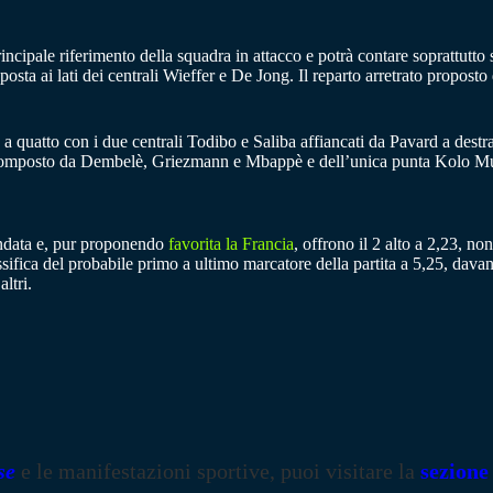
cipale riferimento della squadra in attacco e potrà contare soprattutto 
sta ai lati dei centrali Wieffer e De Jong. Il reparto arretrato propost
 quatto con i due centrali Todibo e Saliba affiancati da Pavard a dest
o composto da Dembelè, Griezmann e Mbappè e dell’unica punta Kolo M
andata e, pur proponendo
favorita la Francia
, offrono il 2 alto a 2,23, n
assifica del probabile primo a ultimo marcatore della partita a 5,25, d
ltri.
se
e le manifestazioni sportive, puoi visitare la
sezione