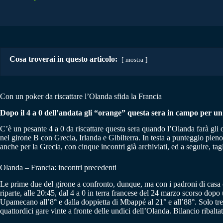
Cosa troverai in questo articolo:
mostra
Con un poker da riscattare l’Olanda sfida la Francia
Dopo il 4 a 0 dell’andata gli “orange” questa sera in campo per un
C’è un pesante 4 a 0 da riscattare questa sera quando l’Olanda farà gli 
nel girone B con Grecia, Irlanda e Gibilterra. In testa a punteggio pieno
anche per la Grecia, con cinque incontri già archiviati, ed a seguire, tagli
Olanda – Francia: incontri precedenti
Le prime due del girone a confronto, dunque, ma con i padroni di casa cos
riparte, alle 20:45, dal 4 a 0 in terra francese del 24 marzo scorso dop
Upamecano all’8° e dalla doppietta di Mbappé al 21° e all’88°. Solo tre i 
quattordici gare vinte a fronte delle undici dell’Olanda. Bilancio ribaltat