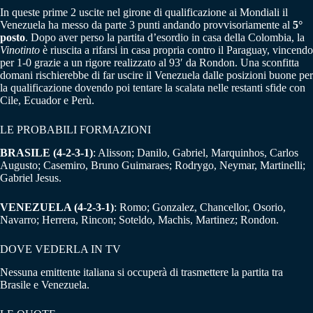
In queste prime 2 uscite nel girone di qualificazione ai Mondiali il
Venezuela ha messo da parte 3 punti andando provvisoriamente al
5°
posto
. Dopo aver perso la partita d’esordio in casa della Colombia, la
Vinotinto
è riuscita a rifarsi in casa propria contro il Paraguay, vincendo
per 1-0 grazie a un rigore realizzato al 93′ da Rondon. Una sconfitta
domani rischierebbe di far uscire il Venezuela dalle posizioni buone per
la qualificazione dovendo poi tentare la scalata nelle restanti sfide con
Cile, Ecuador e Perù.
LE PROBABILI FORMAZIONI
BRASILE (4-2-3-1)
: Alisson; Danilo, Gabriel, Marquinhos, Carlos
Augusto; Casemiro, Bruno Guimaraes; Rodrygo, Neymar, Martinelli;
Gabriel Jesus.
VENEZUELA (4-2-3-1)
: Romo; Gonzalez, Chancellor, Osorio,
Navarro; Herrera, Rincon; Soteldo, Machis, Martinez; Rondon.
DOVE VEDERLA IN TV
Nessuna emittente italiana si occuperà di trasmettere la partita tra
Brasile e Venezuela.