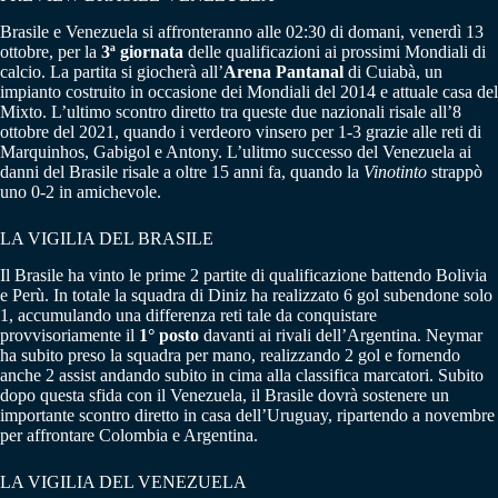
Brasile e Venezuela si affronteranno alle 02:30 di domani, venerdì 13
ottobre, per la
3ª giornata
delle qualificazioni ai prossimi Mondiali di
calcio. La partita si giocherà all’
Arena Pantanal
di Cuiabà, un
impianto costruito in occasione dei Mondiali del 2014 e attuale casa del
Mixto. L’ultimo scontro diretto tra queste due nazionali risale all’8
ottobre del 2021, quando i verdeoro vinsero per 1-3 grazie alle reti di
Marquinhos, Gabigol e Antony. L’ulitmo successo del Venezuela ai
danni del Brasile risale a oltre 15 anni fa, quando la
Vinotinto
strappò
uno 0-2 in amichevole.
LA VIGILIA DEL BRASILE
Il Brasile ha vinto le prime 2 partite di qualificazione battendo Bolivia
e Perù. In totale la squadra di Diniz ha realizzato 6 gol subendone solo
1, accumulando una differenza reti tale da conquistare
provvisoriamente il
1° posto
davanti ai rivali dell’Argentina. Neymar
ha subito preso la squadra per mano, realizzando 2 gol e fornendo
anche 2 assist andando subito in cima alla classifica marcatori. Subito
dopo questa sfida con il Venezuela, il Brasile dovrà sostenere un
importante scontro diretto in casa dell’Uruguay, ripartendo a novembre
per affrontare Colombia e Argentina.
LA VIGILIA DEL VENEZUELA