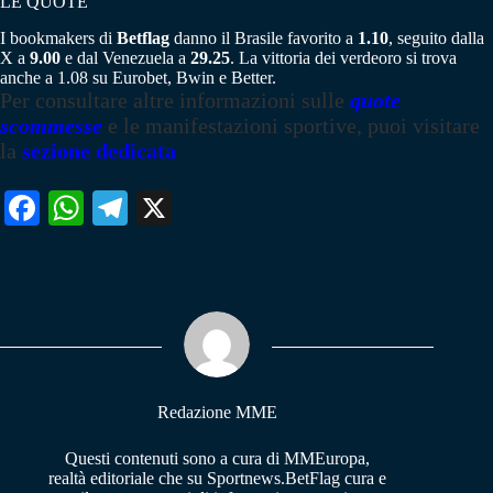
LE QUOTE
I bookmakers di
Betflag
danno il Brasile favorito a
1.10
, seguito dalla
X a
9.00
e dal Venezuela a
29.25
. La vittoria dei verdeoro si trova
anche a 1.08 su Eurobet, Bwin e Better.
Per consultare altre informazioni sulle
quote
scommesse
e le manifestazioni sportive, puoi visitare
la
sezione dedicata
Fa
W
Te
X
ce
ha
le
bo
ts
gr
ok
A
a
pp
m
Redazione MME
Questi contenuti sono a cura di MMEuropa,
realtà editoriale che su Sportnews.BetFlag cura e