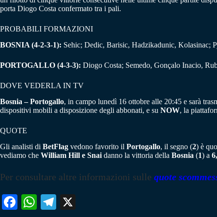
porta Diogo Costa confermato tra i pali.
PROBABILI FORMAZIONI
BOSNIA (4-2-3-1):
Sehic; Dedic, Barisic, Hadzikadunic, Kolasinac; 
PORTOGALLO (4-3-3):
Diogo Costa; Semedo, Gonçalo Inacio, Rube
DOVE VEDERLA IN TV
Bosnia – Portogallo
, in campo lunedì 16 ottobre alle 20:45 e sarà tras
dispositivi mobili a disposizione degli abbonati, e su
NOW
, la piattaf
QUOTE
Gli analisti di
BetFlag
vedono favorito il
Portogallo
, il segno (
2
) è qu
vediamo che
William Hill e Snai
danno la vittoria della
Bosnia
(
1
) a
6
Per consultare altre informazioni sulle
quote scommes
Fa
W
Te
X