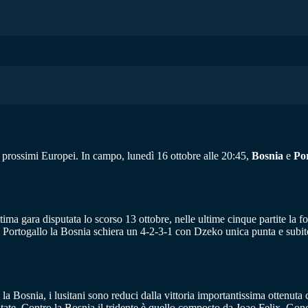
ai prossimi Europei. In campo, lunedì 16 ottobre alle 20:45,
Bosnia
e
Por
ltima gara disputata lo scorso 13 ottobre, nelle ultime cinque partite la 
 il Portogallo la Bosnia schiera un 4-2-3-1 con Dzeko unica punta e subit
 la Bosnia, i lusitani sono reduci dalla vittoria importantissima ottenut
sputate. Contro la Bosnia il tridente è quello composto da Joao Felix, G