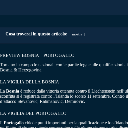
Cosa troverai in questo articolo:
mostra
PREVIEW BOSNIA – PORTOGALLO
Tornano in campo le nazionali con le partite legate alle qualificazioni 
Bosnia & Herzegovina.
LA VIGILIA DELLA BOSNIA
La
Bosnia
è reduce dalla vittoria ottenuta contro il Liechtenstein nell’u
sconfitta si è registrata contro l’Islanda lo scorso 11 settembre. Contro
d’attacco Stevanovic, Rahmanovic, Demirovic.
LA VIGILIA DEL PORTOGALLO
Il
Portogallo
chiede punti importanti per la qualificazione e lo sfidando
un filotto di cinque vittorie consecutive nelle ultime cinque partite di