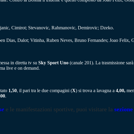
Pjanic, Cimirot; Stevanovic, Rahmanovic, Demirovic; Dzeko.
n Dias, Dalot; Vitinha, Ruben Neves, Bruno Fernandes; Joao Felix, 
messa in diretta tv su
Sky Sport Uno
(canale 201). La trasmissione sarà
orma live e on demand.
otato
1,50
, il pari tra le due compagini (
X
) si trova a lavagna a
4,00,
ment
,00
.
se
e le manifestazioni sportive, puoi visitare la
sezione