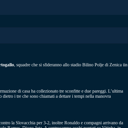
togallo
, squadre che si sfideranno allo stadio Bilino Polje di Zenica iin
formazione di casa ha collezionato tre sconfitte e due pareggi. L’ultima
o dietro i tre che sono chiamati a dettare i tempi nella manovra
a contro la Slovacchia per 3-2, inoltre Ronaldo e compagni arrivano da
onçalo Ramos, Diogo Jota. A centrocampo occhi puntati su Vitinha, in