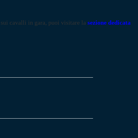
 sui cavalli in gara, puoi visitare la
sezione dedicata