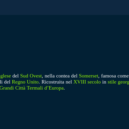
nglese
del
Sud Ovest
, nella contea del
Somerset
, famosa come
li del
Regno Unito
. Ricostruita nel
XVIII secolo
in
stile geor
Grandi Città Termali d’Europa
.