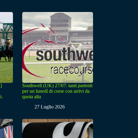
]
Southwell (UK) 27/07: tanti partenti
per un lunedì di corse con arrivi da
i.
quota alta
27 Luglio 2026