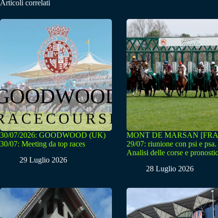
Articoli correlati
30/07/2026: GOODWOOD (UK)
MONT DE MARSAN [FRA
30/07: Meeting da top races
29/07: riunione con psi e psa.
Analisi delle corse e pronostic
29 Luglio 2026
28 Luglio 2026