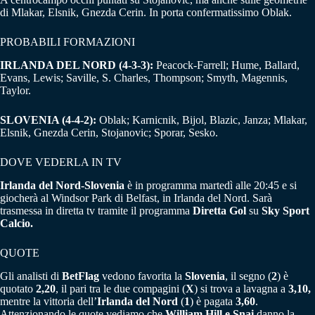
di Mlakar, Elsnik, Gnezda Cerin. In porta confermatissimo Oblak.
PROBABILI FORMAZIONI
IRLANDA DEL NORD (4-3-3):
Peacock-Farrell; Hume, Ballard,
Evans, Lewis; Saville, S. Charles, Thompson; Smyth, Magennis,
Taylor.
SLOVENIA (4-4-2):
Oblak; Karnicnik, Bijol, Blazic, Janza; Mlakar,
Elsnik, Gnezda Cerin, Stojanovic; Sporar, Sesko.
DOVE VEDERLA IN TV
Irlanda del Nord-Slovenia
è in programma martedì alle 20:45 e si
giocherà al Windsor Park di Belfast, in Irlanda del Nord. Sarà
trasmessa in diretta tv tramite il programma
Diretta Gol
su
Sky Sport
Calcio.
QUOTE
Gli analisti di
BetFlag
vedono favorita la
Slovenia
, il segno (
2
) è
quotato
2,20
, il pari tra le due compagini (
X
) si trova a lavagna a
3,10,
mentre la vittoria dell’
Irlanda del Nord
(
1
) è pagata
3,60
.
Attenzionando le quote vediamo che
William Hill e Snai
danno la