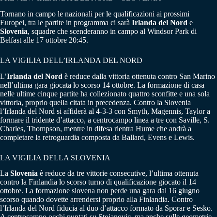
Tornano in campo le nazionali per le qualificazioni ai prossimi
Europei, tra le partite in programma ci sarà
Irlanda del Nord
e
Slovenia
, squadre che scenderanno in campo al Windsor Park di
Belfast alle 17 ottobre 20:45.
LA VIGILIA DELL’IRLANDA DEL NORD
L’
Irlanda del Nord
è reduce dalla vittoria ottenuta contro San Marino
nell’ultima gara giocata lo scorso 14 ottobre. La formazione di casa
nelle ultime cinque partite ha collezionato quattro sconfitte e una sola
vittoria, proprio quella citata in precedenza. Contro la Slovenia
l’Irlanda del Nord si affiderà al 4-3-3 con Smyth, Magennis, Taylor a
formare il tridente d’attacco, a centrocampo linea a tre con Saville, S.
Charles, Thompson, mentre in difesa rientra Hume che andrà a
completare la retroguardia composta da Ballard, Evens e Lewis.
LA VIGILIA DELLA SLOVENIA
La
Slovenia
è reduce da tre vittorie consecutive, l’ultima ottenuta
contro la Finlandia lo scorso turno di qualificazione giocato il 14
ottobre. La formazione slovena non perde una gara dal 16 giugno
scorso quando dovette arrendersi proprio alla Finlandia. Contro
l’Irlanda del Nord fiducia al duo d’attacco formato da Sporar e Sesko.
A centrocampo occhi puntati su Stojanovic, ma anche sulle geometrie