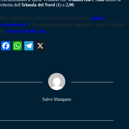
vittoria dell’
Irlanda del Nord
(
1
) a
2,90
.
Per consultare altre informazioni sulle
quote
scommesse
e le manifestazioni sportive, puoi visitare
la
sezione dedicata
Fa
W
Te
X
ce
ha
le
bo
ts
gr
ok
A
a
pp
m
Salvo Mangano