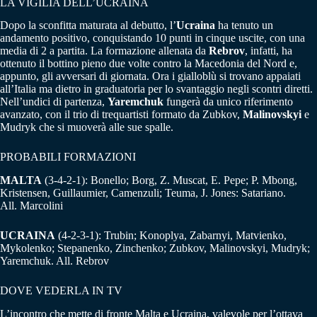
LA VIGILIA DELL’UCRAINA
Dopo la sconfitta maturata al debutto, l’
Ucraina
ha tenuto un
andamento positivo, conquistando 10 punti in cinque uscite, con una
media di 2 a partita. La formazione allenata da
Rebrov
, infatti, ha
ottenuto il bottino pieno due volte contro la Macedonia del Nord e,
appunto, gli avversari di giornata. Ora i gialloblù si trovano appaiati
all’Italia ma dietro in graduatoria per lo svantaggio negli scontri diretti.
Nell’undici di partenza,
Yaremchuk
fungerà da unico riferimento
avanzato, con il trio di trequartisti formato da Zubkov,
Malinovskyi
e
Mudryk che si muoverà alle sue spalle.
PROBABILI FORMAZIONI
MALTA
(3-4-2-1): Bonello; Borg, Z. Muscat, E. Pepe; P. Mbong,
Kristensen, Guillaumier, Camenzuli; Teuma, J. Jones: Satariano.
All. Marcolini
UCRAINA
(4-2-3-1): Trubin; Konoplya, Zabarnyi, Matvienko,
Mykolenko; Stepanenko, Zinchenko; Zubkov, Malinovskyi, Mudryk;
Yaremchuk. All. Rebrov
DOVE VEDERLA IN TV
L’incontro che mette di fronte Malta e Ucraina, valevole per l’ottava