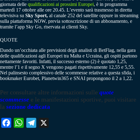
giornata delle
qualificazioni ai prossimi Europei
, è in programma
martedì 17 ottobre alle ore 20.45. L’evento sarà trasmesso in diretta
televisiva su
Sky Sport,
al canale 252 del satellite oppure in streaming
sulla piattaforma NOW, previa sottoscrizione di un abbonamento, e
tramite l’app Sky Go, riservata ai clienti Sky.
QUOTE
Dando un’occhiata alle previsioni degli analisti di BetFlag, nella gara
delle qualificazioni agli Europei tra Malta e Ucraina, gli ospiti partono
nettamente favoriti. Infatti, il successo esterno (2) è quotato 1,25,
mentre l’1 e il segno X vengono pagati rispettivamente 12,55 e 5,55.
Nel palinsesto complessivo delle scommesse relative a questa sfida, i
bookmaker Eurobet, Planetwin365 e SNAI propongono il 2 a 1,22.
Per consultare altre informazioni sulle
quote
scommesse
e le manifestazioni sportive, puoi visitare
la
sezione dedicata
Fa
W
Te
X
ce
ha
le