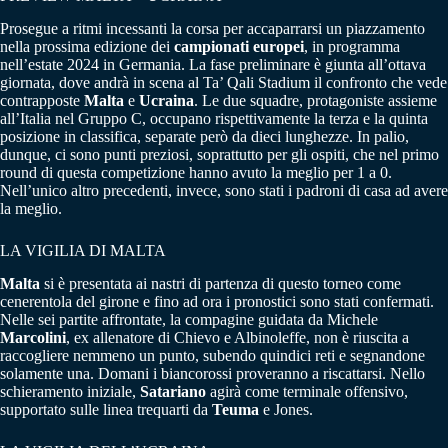
Prosegue a ritmi incessanti la corsa per accaparrarsi un piazzamento
nella prossima edizione dei
campionati europei
, in programma
nell’estate 2024 in Germania. La fase preliminare è giunta all’ottava
giornata, dove andrà in scena al Ta’ Qali Stadium il confronto che vede
contrapposte
Malta
e
Ucraina
. Le due squadre, protagoniste assieme
all’Italia nel Gruppo C, occupano rispettivamente la terza e la quinta
posizione in classifica, separate però da dieci lunghezze. In palio,
dunque, ci sono punti preziosi, soprattutto per gli ospiti, che nel primo
round di questa competizione hanno avuto la meglio per 1 a 0.
Nell’unico altro precedenti, invece, sono stati i padroni di casa ad avere
la meglio.
LA VIGILIA DI MALTA
Malta
si è presentata ai nastri di partenza di questo torneo come
cenerentola del girone e fino ad ora i pronostici sono stati confermati.
Nelle sei partite affrontate, la compagine guidata da Michele
Marcolini
, ex allenatore di Chievo e Albinoleffe, non è riuscita a
raccogliere nemmeno un punto, subendo quindici reti e segnandone
solamente una. Domani i biancorossi proveranno a riscattarsi. Nello
schieramento iniziale,
Satariano
agirà come terminale offensivo,
supportato sulle linea trequarti da
Teuma
e Jones.