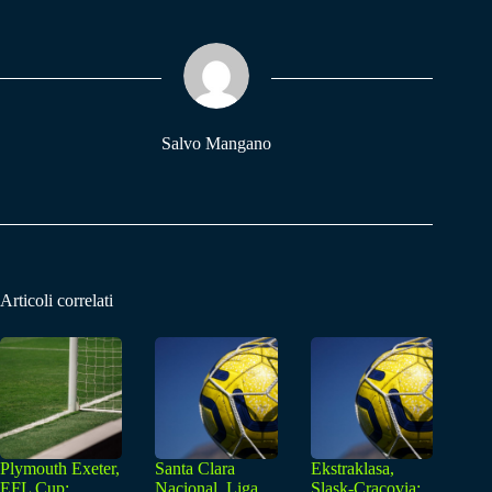
bo
ts
gr
ok
A
a
pp
m
Salvo Mangano
Articoli correlati
Plymouth Exeter,
Santa Clara
Ekstraklasa,
EFL Cup:
Nacional, Liga
Slask-Cracovia: