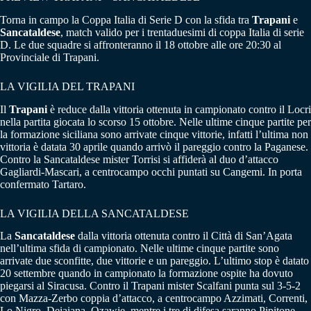
Torna in campo la Coppa Italia di Serie D con la sfida tra
Trapani
e
Sancataldese
, match valido per i trentaduesimi di coppa Italia di serie
D. Le due squadre si affronteranno il 18 ottobre alle ore 20:30 al
Provinciale di Trapani.
LA VIGILIA DEL TRAPANI
Il
Trapani
è reduce dalla vittoria ottenuta in campionato contro il Locri
nella partita giocata lo scorso 15 ottobre. Nelle ultime cinque partite per
la formazione siciliana sono arrivate cinque vittorie, infatti l’ultima non
vittoria è datata 30 aprile quando arrivò il pareggio contro la Paganese.
Contro la Sancataldese mister Torrisi si affiderà al duo d’attacco
Gagliardi-Mascari, a centrocampo occhi puntati su Cangemi. In porta
confermato Tartaro.
LA VIGILIA DELLA SANCATALDESE
La
Sancataldese
dalla vittoria ottenuta contro il Città di San’Agata
nell’ultima sfida di campionato. Nelle ultime cinque partite sono
arrivate due sconfitte, due vittorie e un pareggio. L’ultimo stop è datato
20 settembre quando in campionato la formazione ospite ha dovuto
piegarsi al Siracusa. Contro il Trapani mister Scalfani punta sul 3-5-2
con Mazza-Zerbo coppia d’attacco, a centrocampo Azzimati, Correnti,
Lo Nigro, Deiaiana, Ozawje, mentre i tre di difesa saranno Pipitone,