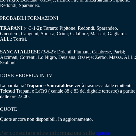
Redondi, Sparandeo.
PROBABILI FORMAZIONI
TRAPANI
(4-3-1-2): Tartaro; Pipitone, Redondi, Sparandeo,
Guerriero; Cangemi, Sbrissa, Crimi; Calafiore; Mascari, Gagliardi.
ALL.: Torrisi.
SANCATALDESE
(3-5-2): Dolenti; Fiumara, Calabrese, Parisi;
Azzimati, Correnti, Lo Nigro, Deiaiana, Ozawje; Zerbo, Mazza. ALL.:
Scalfani.
DOVE VEDERLA IN TV
La partita tra
Trapani
e
Sancataldese
verrà trasmessa dalle emittenti
Telesud Trapani e LaTr3 ( canale 88 e 83 del digitale terrestre) a partire
dalle ore 23:00.
QUOTE
Quote ancora non disponibili. In aggiornamento.
Per consultare altre informazioni sulle
quote