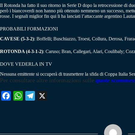
Il Rotonda ha fatto il suo ritorno in Serie D dopo la retrocessione di d
però i biancoverdi non hanno più ottenuto nemmeno un successo, mettend
rosse. I segnali miglior fin qui li ha lanciati l’attaccante argentino Laut
PROBABILI FORMAZIONI
CAVESE (5-3-2)
: Boffelli; Buschiazzo, Troest, Collura, Derosa, Frar
ROTONDA (4-3-1-2)
: Caruso; Bran, Callegari, Alari, Coulibaly; Co
DOVE VEDERLA IN TV
Nessuna emittente si occuperà di trasmettere la sfida di Coppa Italia Ser
Per consultare altre informazioni sulle
quote scommes
Fa
W
Te
X
ce
ha
le
bo
ts
gr
ok
A
a
pp
m