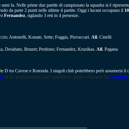
ue anni fa. Nelle prime due partite di campionato la squadra si è riprese
o da parte 2 punti nelle ultime 4 partite. Oggi i lucani occupano il
10
aro
Fernandez
, siglando 3 reti in 4 presenze.
accio; Antonelli, Konate, Sette; Foggia, Piovaccari.
All
. Cinelli
zza, Desabato, Brunet; Perdono; Fernandez, Kruzikas.
All
. Pagana
ie D tra Cavese e Rotonda. I singoli club potrebbero però assumersi il com
se
e le manifestazioni sportive, puoi visitare la
sezione