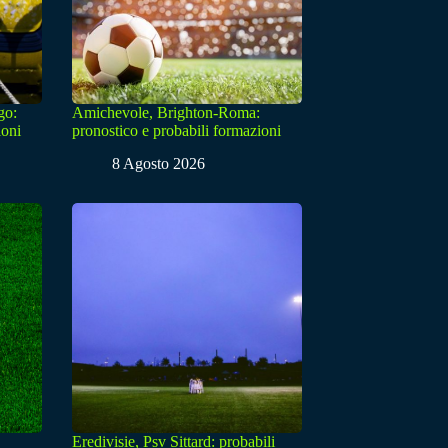
go:
Amichevole, Brighton-Roma:
ioni
pronostico e probabili formazioni
8 Agosto 2026
Eredivisie, Psv Sittard: probabili