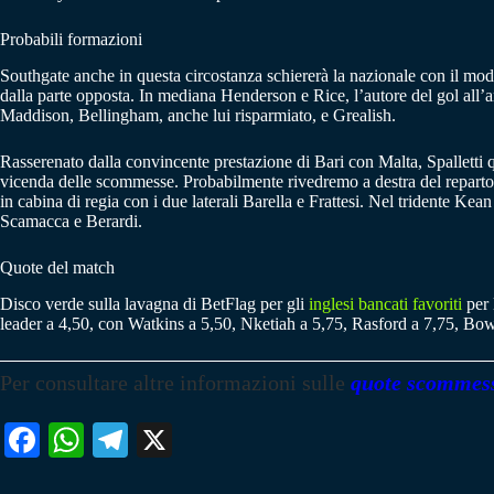
Probabili formazioni
Southgate anche in questa circostanza schiererà la nazionale con il mod
dalla parte opposta. In mediana Henderson e Rice, l’autore del gol all’a
Maddison, Bellingham, anche lui risparmiato, e Grealish.
Rasserenato dalla convincente prestazione di Bari con Malta, Spalletti
vicenda delle scommesse. Probabilmente rivedremo a destra del reparto a
in cabina di regia con i due laterali Barella e Frattesi. Nel tridente K
Scamacca e Berardi.
Quote del match
Disco verde sulla lavagna di BetFlag per gli
inglesi bancati favoriti
per 
leader a 4,50, con Watkins a 5,50, Nketiah a 5,75, Rasford a 7,75, Bow
Per consultare altre informazioni sulle
quote scommes
Fa
W
Te
X
ce
ha
le