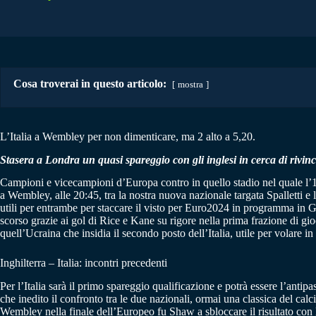
Cosa troverai in questo articolo:
mostra
L’Italia a Wembley per non dimenticare, ma 2 alto a 5,20.
Stasera a Londra un quasi spareggio con gli inglesi in cerca di rivin
Campioni e vicecampioni d’Europa contro in quello stadio nel quale l’11 l
a Wembley, alle 20:45, tra la nostra nuova nazionale targata Spalletti e la
utili per entrambe per staccare il visto per Euro2024 in programma in Ge
scorso grazie ai gol di Rice e Kane su rigore nella prima frazione di gio
quell’Ucraina che insidia il secondo posto dell’Italia, utile per volare 
Inghilterra – Italia: incontri precedenti
Per l’Italia sarà il primo spareggio qualificazione e potrà essere l’ant
che inedito il confronto tra le due nazionali, ormai una classica del calci
Wembley nella finale dell’Europeo fu Shaw a sbloccare il risultato con B