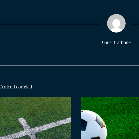
bo
ts
gr
ok
A
a
pp
m
Giusi Carbone
Articoli correlati