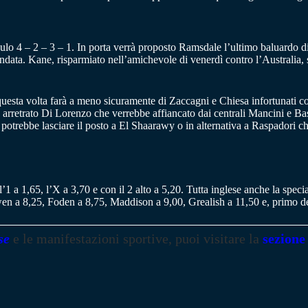
ulo 4 – 2 – 3 – 1. In porta verrà proposto Ramsdale l’ultimo baluardo di
ndata. Kane, risparmiato nell’amichevole di venerdì contro l’Australia, s
 questa volta farà a meno sicuramente di Zaccagni e Chiesa infortunati 
rretrato Di Lorenzo che verrebbe affiancato dai centrali Mancini e Basto
ean potrebbe lasciare il posto a El Shaarawy o in alternativa a Raspadori
l’1 a 1,65, l’X a 3,70 e con il 2 alto a 5,20. Tutta inglese anche la speci
en a 8,25, Foden a 8,75, Maddison a 9,00, Grealish a 11,50 e, primo de
se
e le manifestazioni sportive, puoi visitare la
sezione