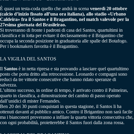
È quasi un testa-coda quello che andrà in scena
venerdì 20 ottobre
(calcio d’inizio fissato all’una ora italiana), allo stadio «Urbano
Caldeira» fra il Santos e il Bragantino, nel match valevole per la
27esima giornata del Brasileirao.
Si troveranno di fronte i padroni di casa del Santos, quartultimi in
classifica e in lotta per evitare il declassamento e il Brigantino che
occupa la seconda posizione in graduatoria alle spalle del Botafogo.
Per i bookmakers favorita è il Bragantino.
LA VIGILIA DEL SANTOS
Il
Santos
è in netta ripresa e sta provando a lasciare quel quartultimo
posto che porta dritto alla retrocessione. Leonardo e compagni sono
reduci da tre vittorie consecutive che hanno ridato speranze di
salvezza.
L’ultimo successo, in ordine di tempo, è arrivato contro il Palmeiras,
quarto in classifica, a dimostrazione del cambio di passo operato
dall’unidici di mister Fernandes.
Ben 20 dei 30 punti conquistati in questa stagione, il Santos li ha
ottenuti davanti al pubblico amico. Contro il Brigantino non sarà facile
ma i bianconeri proveranno a infilare la quarta vittoria consecutiva che,
con ogni probabilità, proietterebbe il Santos fuori dalla zona rossa.