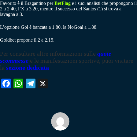
Favorito è il Bragantino per
BetFlag
e i suoi analisti che propongono il
2 a 2.40, l’X a 3.20, mentre il successo del Santos (1) si trova a
lavagna a 3.
L’opzione Gol è bancata a 1.80, la NoGoal a 1.88.
Goldbet propone il 2 a 2.15.
Per consultare altre informazioni sulle
quote
scommesse
e le manifestazioni sportive, puoi visitare
la
sezione dedicata
Fa
W
Te
X
ce
ha
le
bo
ts
gr
ok
A
a
pp
m