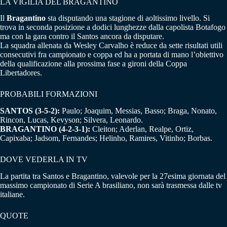
LA VIGILIA DEL BRAGANTINO
Il
Bragantino
sta disputando una stagione di aoltissimo livello. Si
trova in seconda posizione a dodici lunghezze dalla capolista Botafogo
ma con la gara contro il Santos ancora da disputare.
La squadra allenata da Wesley Carvalho è reduce da sette risultati utili
consecutivi fra campionato e coppa ed ha a portata di mano l’obiettivo
della qualificazione alla prossima fase a gironi della Coppa
Libertadores.
PROBABILI FORMAZIONI
SANTOS (3-5-2):
Paulo; Joaquim, Messias, Basso; Braga, Nonato,
Rincon, Lucas, Kevyson; Silvera, Leonardo.
BRAGANTINO (4-2-3-1):
Cleiton; Aderlan, Realpe, Ortiz,
Capixaba; Jadsom, Fernandes; Helinho, Ramires, Vitinho; Borbas.
DOVE VEDERLA IN TV
La partita tra Santos e Bragantino, valevole per la 27esima giornata del
massimo campionato di Serie A brasiliano, non sarà trasmessa dalle tv
italiane.
QUOTE