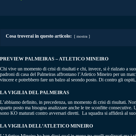
Cosa troverai in questo articolo:
mostra
PREVIEW PALMEIRAS – ATLETICO MINEIRO
Chi vive un momento di crisi di risultati e chi, invece, si è rialzato a s
padroni di casa del Palmeiras affrontano l’Atletico Mineiro per un match 
vincere e potrebbero fare un balzo al seondo posto. Di contro gli ospiti
LA VIGILIA DEL PALMEIRAS
L’abbiamo definito, in precedenza, un momento di crisi di risultati. Non
quarto posto ma bisogna analizzare anche le tre sconfitte consecutive. U
sono KO maturati contro avversari diretti. La squadra si affiderà al su
LA VIGILIA DELL’ATLETICO MINEIRO
L’Atletico Mineiro ha ben dieci goal in meno tra quelli realizzati ma i 