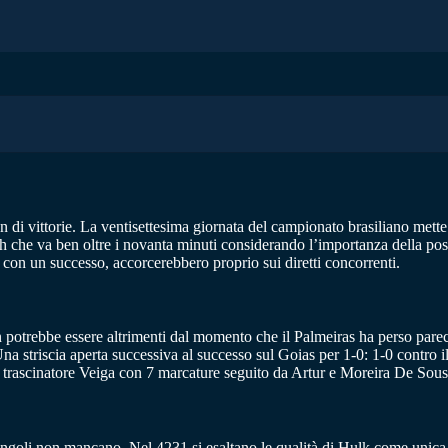
uon di vittorie. La ventisettesima giornata del campionato brasiliano mett
che va ben oltre i novanta minuti considerando l’importanza della posta i
, con un successo, accorcerebbero proprio sui diretti concorrenti.
 potrebbe essere altrimenti dal momento che il Palmeiras ha perso parecc
na striscia aperta successiva al successo sul Goias per 1-0: 1-0 contro i
o trascinatore Veiga con 7 marcature seguito da Artur e Moreira De Sous
singoli non mancano. Nel 4231 si esaltano le qualità di Hulk come unica 