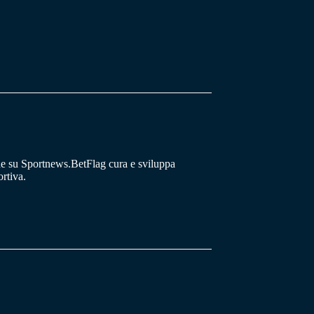
he su Sportnews.BetFlag cura e sviluppa
rtiva.