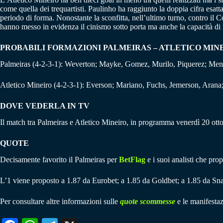
come quella dei trequartisti. Paulinho ha raggiunto la doppia cifra esatt
periodo di forma. Nonostante la sconfitta, nell’ultimo turno, contro il Co
hanno messo in evidenza il cinismo sotto porta ma anche la capacità di 
PROBABILI FORMAZIONI PALMEIRAS – ATLETICO MIN
Palmeiras (4-2-3-1): Weverton; Mayke, Gomez, Murilo, Piquerez; Men
Atletico Mineiro (4-2-3-1): Everson; Mariano, Fuchs, Jemerson, Aran
DOVE VEDERLA IN TV
Il match tra Palmeiras e Atletico Mineiro, in programma venerdì 20 otto
QUOTE
Decisamente favorito il Palmeiras per
BetFlag
e i suoi analisti che pro
L’1 viene proposto a 1.87 da Eurobet; a 1.85 da Goldbet; a 1.85 da Sna
Per consultare altre informazioni sulle
quote scommesse
e le manifestaz