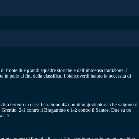
e di fronte due grandi squadre storiche e dall’immensa tradizione. I
n palio ai fini della classifica. I biancoverdi hanno la necessità di
hio terreno in classifica. Sono 44 i punti in graduatoria che valgono il
l Gremio, 2-1 contro il Bragantino e 1-2 contro il Santos. Due su tre
a a 5.
punta autore di 9 goal e 6 assist. Una stagione assolutamente positiva