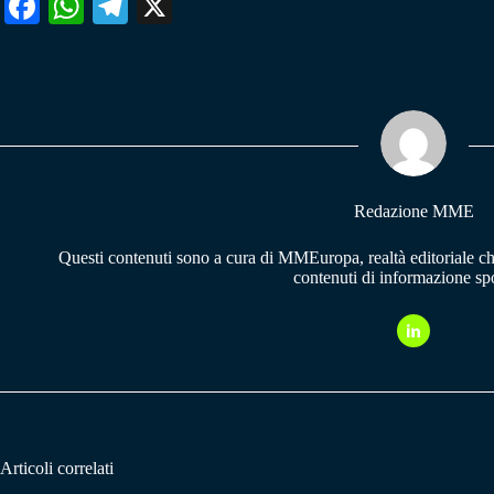
Fa
W
Te
X
ce
ha
le
bo
ts
gr
ok
A
a
pp
m
Redazione MME
Questi contenuti sono a cura di MMEuropa, realtà editoriale c
contenuti di informazione spo
Articoli correlati