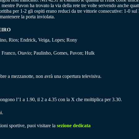
a mentre Pavon ha trovato la via della rete tre volte servendo anche quatt
ritiba per 1-2 gli ospiti erano reduci da tre vittorie consecutive: 1-0 su
mantenere la porta inviolata.
EIRO
ino, Rios; Endrick, Veiga, Lopes; Rony
a; Franco, Otavio; Paulinho, Gomes, Pavon; Hulk
bre a mezzanotte, non avrà una copertura televisiva.
pongono l’1 a 1.90, il 2 a 4.35 con la X che moltiplica per 3.30.
i.
ioni sportive, puoi visitare la
sezione dedicata