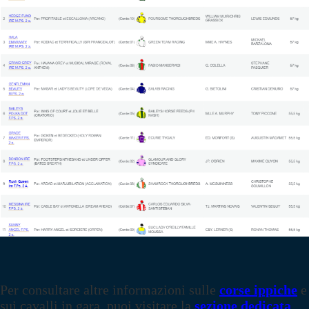
Per consultare altre informazioni sulle
corse ippiche
e
sui cavalli in gara, puoi visitare la
sezione dedicata