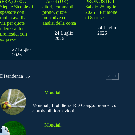
(FRA) 27/07:
– Ascot (UK):
PRONOSTICI:
Siepi e Steeple di
attori, commenti,
Sabato 25 luglio
spessore con
prono, quote
2026 – Riunione
molti cavalli al
indicative ed
di 8 corse
via per quote
analisi della corsa
24 Luglio
interessanti e
24 Luglio
2026
pronostici con
2026
sorprese
27 Luglio
2026
Di tendenza
Mondiali
Mondiali, Inghilterra-RD Congo: pronostico
e probabili formazioni
Mondiali