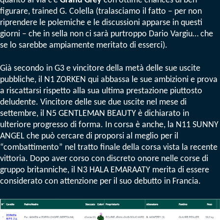
quanto al via c’è
Grand Grey
con ottime chances di ben
figurare, trained G. Colella (tralasciamo il fatto – per non
riprendere le polemiche e le discussioni apparse in questi
giorni – che in sella non ci sarà purtroppo Dario Vargiu… che
se lo sarebbe ampiamente meritato di esserci).
Già secondo in G3 e vincitore della metà delle sue uscite
pubbliche, il N1 ZORKEN qui abbassa le sue ambizioni e prova
a riscattarsi rispetto alla sua ultima prestazione piuttosto
deludente. Vincitore delle sue due uscite nel mese di
settembre, il N5 GENTLEMAN BEAUTY è dichiarato in
ulteriore progresso di forma. In corsa è anche, la N11 SUNNY
ANGEL che può cercare di proporsi al meglio per il
“combattimento” nel tratto finale della corsa vista la recente
vittoria. Dopo aver corso con discreto onore nelle corse di
gruppo britanniche, il N3 HALA EMARAATY merita di essere
considerato con attenzione per il suo debutto in Francia.