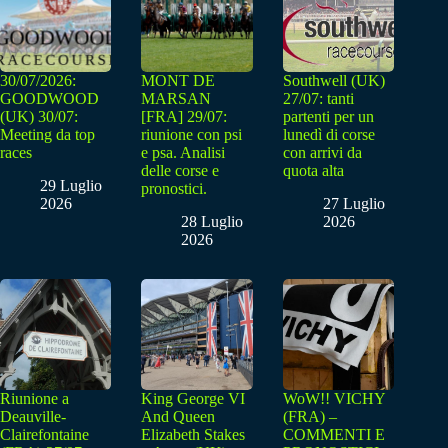
30/07/2026:
MONT DE
Southwell (UK)
GOODWOOD
MARSAN
27/07: tanti
(UK) 30/07:
[FRA] 29/07:
partenti per un
Meeting da top
riunione con psi
lunedì di corse
races
e psa. Analisi
con arrivi da
delle corse e
quota alta
29 Luglio
pronostici.
2026
27 Luglio
28 Luglio
2026
2026
Riunione a
King George VI
WoW!! VICHY
Deauville-
And Queen
(FRA) –
Clairefontaine
Elizabeth Stakes
COMMENTI E